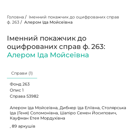
Головна
/
Іменний покажчик до оцифрованих справ
ф. 263
/
Алером Іда Мойсеївна
Іменний покажчик до
оцифрованих справ ф. 263:
Алером Іда Мойсеївна
Справи (1)
Фонд 263
Опис 1
Справа 53982
Алером Іда Мойсеївна, Дибнер Іда Еліївна, Столярська
Іда (Геня) Соломонівна, Шапіро Семен Йосипович,
Кауфман Етея Мордухівна
, 89 аркушів