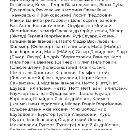
Готлібович, Кемпф Генріх Вільгельмович, Вірих Луїза
Едуардівна, Рачковська Катерина Олексіївна,
Ткачковський (Качковський) Йосип Федорович,
Маккій Данило Григорович, Діль Георгій Іванович,
Бек Антон Костянтинович, Онуфрієнко Мойсей
Леонтійович, Кемпф Олександр Фрідріхович, Зіллер
(Зінгед) Герман Георгійович, Руф Едуард Якович,
Галіцин Іван Іванович, Паято Федір Васильович,
Фальмер (Фольнер) Іван Пилипович, Маєр (Майер)
Іван Карлович , Маєр (МАйер) Оскар Давидович, Лаур
(Лауер, Ляуер) Фрідріх Ебергартович, Вайнер Карл
Пилипович, Ваймер (Вайнер) Пилип Пилипович,
Гольфенштейн (Гельфенштейн) Яків Якович,
Шмідтгаль Християн Карлович, Гольфенштейн
(Гельфенштейн) Іван Адамович, Шерле Карл
Семенович, Шмідт Іван Іванович, Нетто (Нетт, Нет)
Едуард Пилипович, Нетто (Нетт, Нет) Іван Пилипович,
Баумгертнер Іван Фрідріхович, Шерле Едуард
Карлович, Шнайдер Яків Андрійович, Климов
(Климо) Іван Федорович, Міллер Генріх Георгійович,
Гольфенштейн Яків Якович, Мінх Володимир
Едуардович, Вурстер Густав Ульрихович, Курц
(Куртц) Іван Іванович, Стадницький Леонід
Михайлович, Руперт (Рупперт) Андрій Андрійович,