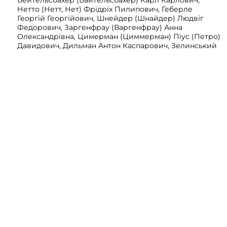
Бейтельсбахер (Байтельсбахер) Карл Карлович,
Нетто (Нетт, Нет) Фрідріх Пилипович, Геберле
Георгій Георгійович, Шнейдер (Шнайдер) Людвіг
Федорович, Заргенфрау (Варгенфрау) Анна
Олександрівна, Цимерман (Циммерман) Піус (Петро)
Давидович, Дильман Антон Каспарович, Зелинський
(Зеленський) Лаврентій Якович, Ліндеман
(Ліндерман) Антон Петрович, Никитенко Феодор
Оксентійович, Никитенко Федір Федорович
(Феодорович), Лер Яків Якович, Бартницький
Владислав Францович, Беренгард (Бренгард)
Мартин Самійлович (Семенович), Никитенко
Костянтин Васильович, Лер (Лере) Християн
Християнович, Кушко Гаврило Іванович, Савельєв
Павло Михайлович, Дмитрищук (Митращук) Павло
Миколайович, Турко (Тирков) Семен Вікторович,
Стратанович (Стратонович) Микола Федорович,
Марченко Іван Олексійович, Семенов Євген
Михайлович, Жабокрик Сергій Юхимович,
Скутаренко Гнат Іванович, Музиканський Михайло
Якович
, 292 аркушів
Переглянути