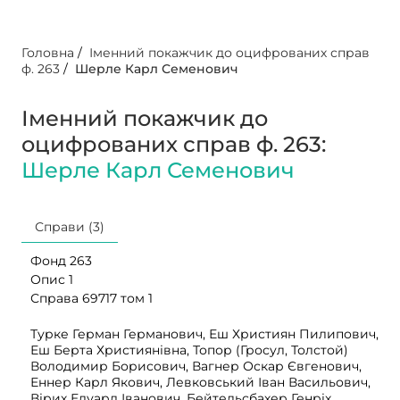
Головна
/
Іменний покажчик до оцифрованих справ
ф. 263
/
Шерле Карл Семенович
Іменний покажчик до
оцифрованих справ ф. 263:
Шерле Карл Семенович
Справи (3)
Фонд 263
Опис 1
Справа 69717 том 1
Турке Герман Германович, Еш Християн Пилипович,
Еш Берта Християнівна, Топор (Гросул, Толстой)
Володимир Борисович, Вагнер Оскар Євгенович,
Еннер Карл Якович, Левковський Іван Васильович,
Вірих Едуард Іванович, Бейтельсбахер Генріх