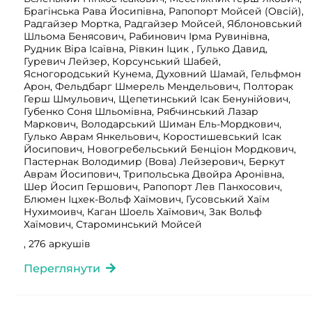
Брагінська Рава Йосипівна, Рапопорт Мойсей (Овсій),
Радгайзер Мортка, Радгайзер Мойсей, Яблоновський
Шльома Бенясович, Рабинович Ірма Рувинівна,
Рудник Віра Ісаївна, Рівкин Іцик , Гулько Давид,
Гуревич Лейзер, Корсунський Шабей,
Ясногородський Кунема, Духовний Шамай, Гельфмон
Арон, Фельдбарг Шмерель Мендельович, Полторак
Герш Шмульович, Щепетинський Ісак Бенунійович,
Губенко Соня Шльомівна, Рябчинський Лазар
Маркович, Володарський Шиман Ель-Мордкович,
Гулько Аврам Янкельович, Коростишевський Ісак
Йосипович, Новогребельський Бенціон Мордкович,
Пастернак Володимир (Вова) Лейзерович, Беркут
Аврам Йосипович, Трипольська Двойра Аронівна,
Шер Йосип Гершович, Рапопорт Лев Панхосович,
Блюмен Іцхек-Вольф Хаїмович, Гусовський Хаїм
Нухимоивч, Каган Шоель Хаїмович, Зак Вольф
Хаїмович, Староминський Мойсей
, 276 аркушів
Переглянути