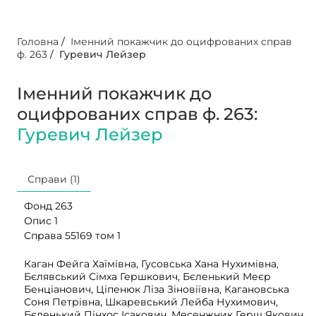
Головна
/
Іменний покажчик до оцифрованих справ
ф. 263
/
Гуревич Лейзер
Іменний покажчик до
оцифрованих справ ф. 263:
Гуревич Лейзер
Справи (1)
Фонд 263
Опис 1
Справа 55169 том 1
Каган Фейга Хаїмівна, Гусовська Хана Нухимівна,
Бєлявський Сімха Гершкович, Бєленький Меєр
Бенціанович, Ціпенюк Ліза Зіновіївна, Кагановська
Соня Петрівна, Шкаревський Лейба Нухимович,
Бєленький Пінхос Ісакович, Месенжник Герш Якович,