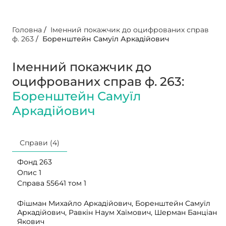
Головна
/
Іменний покажчик до оцифрованих справ
ф. 263
/
Боренштейн Самуїл Аркадійович
Іменний покажчик до
оцифрованих справ ф. 263:
Боренштейн Самуїл
Аркадійович
Справи (4)
Фонд 263
Опис 1
Справа 55641 том 1
Фішман Михайло Аркадійович, Боренштейн Самуїл
Аркадійович, Равкін Наум Хаїмович, Шерман Банціан
Якович