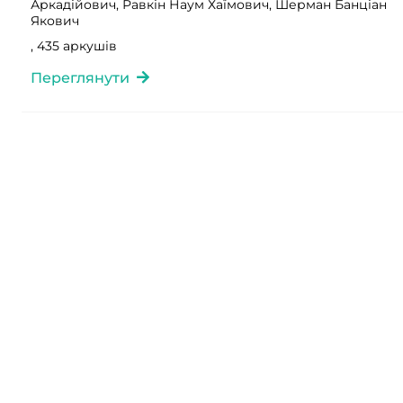
Аркадійович, Равкін Наум Хаїмович, Шерман Банціан
Якович
, 435 аркушів
Переглянути
Фонд 263
Опис 1
Справа 55641 том 4
Фішман Михайло Аркадійович, Боренштейн Самуїл
Аркадійович, Равкін Наум Хаїмович, Шерман Банціан
Якович
, 100 аркушів
Переглянути