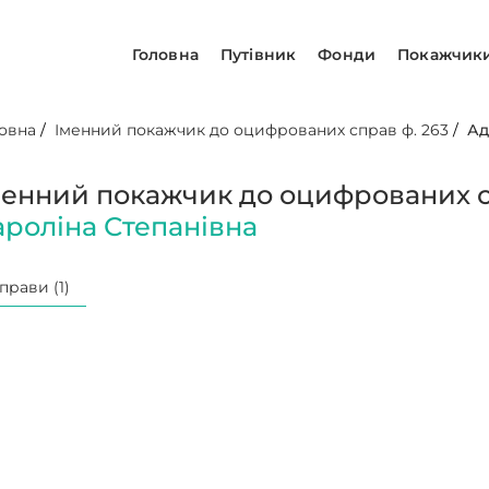
Головна
Путівник
Фонди
Покажчик
овна
/
Іменний покажчик до оцифрованих справ ф. 263
/
Ад
менний покажчик до оцифрованих с
ароліна Степанівна
прави (1)