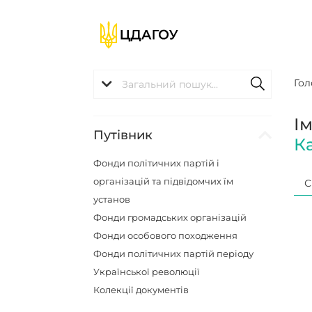
Гол
І
Путівник
К
Фонди політичних партій і
організацій та підвідомчих їм
С
установ
Фонди громадських організацій
Фонди особового походження
Фонди політичних партій періоду
Української революції
Колекції документів