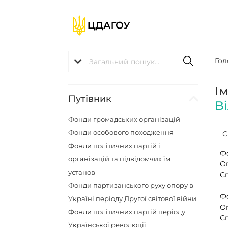
Гол
І
Путівник
В
Фонди громадських організацій
Фонди особового походження
С
Фонди політичних партій і
Ф
організацій та підвідомчих їм
О
установ
Сп
Фонди партизанського руху опору в
Ф
Україні періоду Другої світової війни
О
Фонди політичних партій періоду
Сп
Української революції