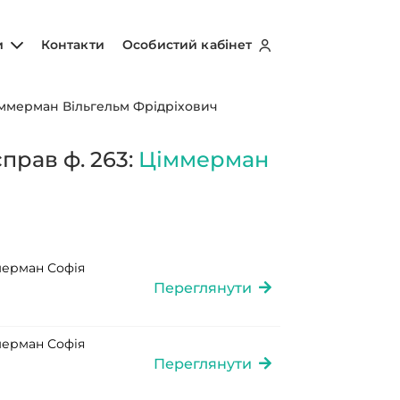
и
Контакти
Особистий кабінет
ммерман Вільгельм Фрідріхович
прав ф. 263:
Ціммерман
мерман Софія
Переглянути
мерман Софія
Переглянути