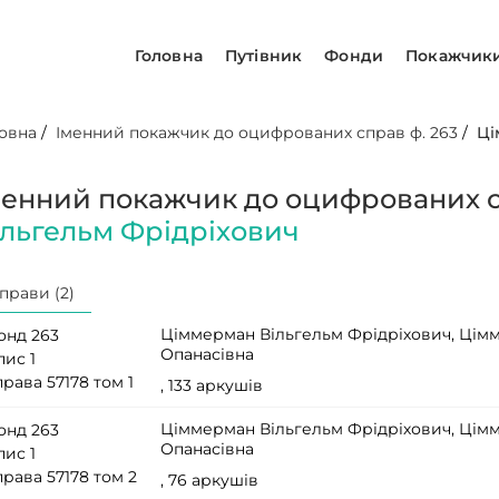
Головна
Путівник
Фонди
Покажчик
овна
/
Іменний покажчик до оцифрованих справ ф. 263
/
Ці
менний покажчик до оцифрованих с
ільгельм Фрідріхович
прави (2)
Ціммерман Вільгельм Фрідріхович, Цім
онд 263
Опанасівна
пис 1
рава 57178 том 1
, 133 аркушів
Ціммерман Вільгельм Фрідріхович, Цім
онд 263
Опанасівна
пис 1
рава 57178 том 2
, 76 аркушів