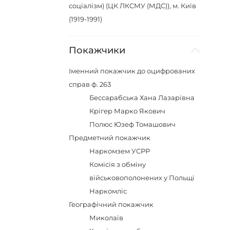
соціалізм) (ЦК ЛКСМУ (МДС)), м. Київ
(1919-1991)
Покажчики
Іменний покажчик до оцифрованих
справ ф. 263
Бессарабська Хана Лазарівна
Крігер Марко Якович
Полюс Юзеф Томашович
Предметний покажчик
Наркомзем УСРР
Комісія з обміну
військовополонених у Польщі
Наркомліс
Географічний покажчик
Миколаїв