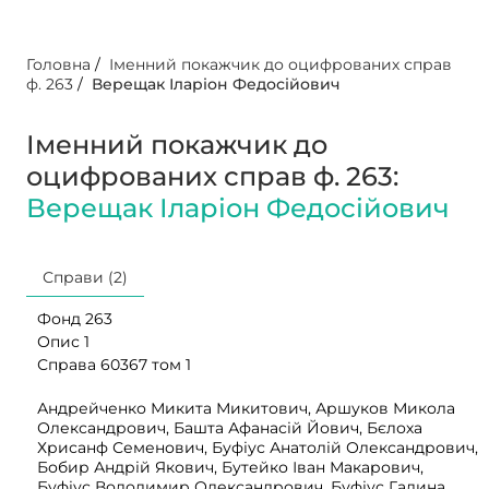
Головна
/
Іменний покажчик до оцифрованих справ
ф. 263
/
Верещак Іларіон Федосійович
Іменний покажчик до
оцифрованих справ ф. 263:
Верещак Іларіон Федосійович
Справи (2)
Фонд 263
Опис 1
Справа 60367 том 1
Андрейченко Микита Микитович, Аршуков Микола
Олександрович, Башта Афанасій Йович, Бєлоха
Хрисанф Семенович, Буфіус Анатолій Олександрович,
Бобир Андрій Якович, Бутейко Іван Макарович,
Буфіус Володимир Олександрович, Буфіус Галина