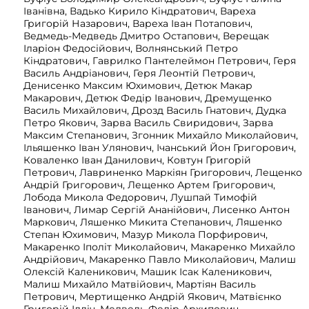
Іванівна, Вадько Кирило Кіндратович, Вареха
Григорій Назарович, Вареха Іван Потапович,
Ведмедь-Медведь Дмитро Остапович, Верещак
Іларіон Федосійович, Волнянський Петро
Кіндратович, Гаврилко Пантелеймон Петрович, Геря
Василь Андріанович, Геря Леонтій Петрович,
Денисенко Максим Юхимович, Детюк Макар
Макарович, Детюк Федір Іванович, Дремущенко
Василь Михайлович, Дрозд Василь Гнатович, Дудка
Петро Якович, Зарва Василь Свиридович, Зарва
Максим Степанович, Згонник Михайло Миколайович,
Ільяшенко Іван Улянович, Ічанський Йон Григорович,
Коваленко Іван Данилович, Ковтун Григорій
Петрович, Лавриненко Маркіян Григорович, Лещенко
Андрій Григорович, Лещенко Артем Григорович,
Лобода Микола Федорович, Лушпай Тимофій
Іванович, Лимар Сергій Ананійович, Лисенко Антон
Маркович, Ляшенко Микита Степанович, Ляшенко
Степан Юхимович, Мазур Микола Порфирович,
Макаренко Іполіт Миколайович, Макаренко Михайло
Андрійович, Макаренко Павло Миколайович, Малиш
Олексій Каленикович, Машик Ісак Каленикович,
Малиш Михайло Матвійович, Мартіян Василь
Петрович, Мертищенко Андрій Якович, Матвієнко