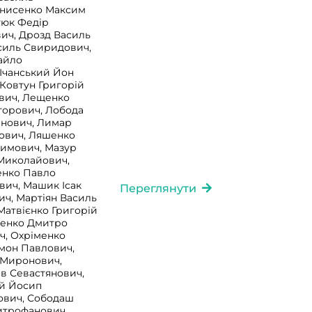
Денисенко Максим
тюк Федір
ич, Дрозд Василь
асиль Свиридович,
айло
 Ічанський Йон
 Ковтун Григорій
вич, Лещенко
горович, Лобода
анович, Лимар
кович, Ляшенко
химович, Мазур
Миколайович,
енко Павло
ич, Машик Ісак
Переглянути
ч, Мартіян Василь
Матвієнко Григорій
ленко Дмитро
ч, Охріменко
мон Павлович,
н Миронович,
ів Севастянович,
ой Йосип
ович, Сободаш
итрофанович,