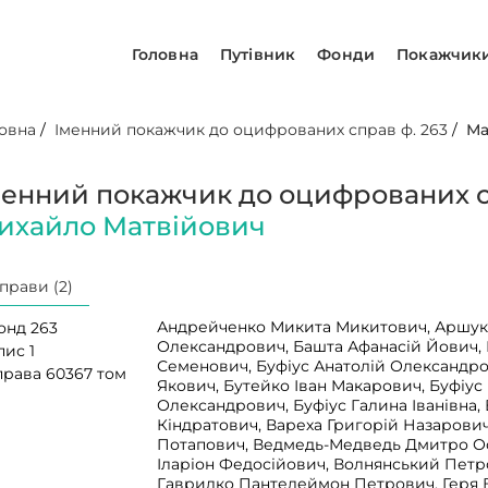
Головна
Путівник
Фонди
Покажчик
овна
/
Іменний покажчик до оцифрованих справ ф. 263
/
Ма
менний покажчик до оцифрованих с
ихайло Матвійович
прави (2)
Андрейченко Микита Микитович, Аршу
онд 263
Олександрович, Башта Афанасій Йович,
пис 1
Семенович, Буфіус Анатолій Олександро
права 60367 том
Якович, Бутейко Іван Макарович, Буфіу
Олександрович, Буфіус Галина Іванівна,
Кіндратович, Вареха Григорій Назарович
Потапович, Ведмедь-Медведь Дмитро О
Іларіон Федосійович, Волнянський Петр
Гаврилко Пантелеймон Петрович, Геря 