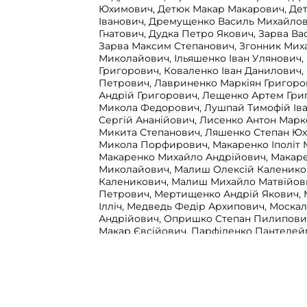
Юхимович, Детюк Макар Макарович, Де
Іванович, Дремущенко Василь Михайлов
Гнатович, Дудка Петро Якович, Зарва В
Зарва Максим Степанович, Згонник Мих
Миколайович, Ільяшенко Іван Улянович,
Григорович, Коваленко Іван Данилович,
Петрович, Лавриненко Маркіян Григоро
Андрій Григорович, Лещенко Артем Гри
Микола Федорович, Лушпай Тимофій Ів
Сергій Ананійович, Лисенко Антон Мар
Микита Степанович, Ляшенко Степан Ю
Микола Порфирович, Макаренко Іполіт 
Макаренко Михайло Андрійович, Макар
Миколайович, Малиш Олексій Калеников
Каленикович, Малиш Михайло Матвійови
Петрович, Мертищенко Андрій Якович, 
Ілліч, Медведь Федір Архипович, Моска
Андрійович, Опришко Степан Пилипови
Макар Євсійович, Парфіленко Пантелей
Петренко Ігнатій Дмитрович, Рачко Іва
Рудько Данило Севастянович, Рудько Як
Самсоненко Григорій Іванович, Свиноб
Федорович, Семешко Василь Костянтин
Григорій Федорович, Сободаш Федот М
Солянник Іван Олексійович, Солянник Л