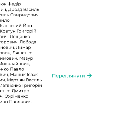
тюк Федір
ич, Дрозд Василь
асиль Свиридович,
айло
 Ічанський Йон
 Ковтун Григорій
вич, Лещенко
горович, Лобода
анович, Лимар
кович, Ляшенко
химович, Мазур
Миколайович,
енко Павло
ич, Машик Ісаак
Переглянути
ч, Мартіян Василь
Матвієнко Григорій
ленко Дмитро
ч, Охріменко
мон Павлович,
н Миронович,
ів Севастянович,
ой Йосип
ович, Сободаш
итрофанович,
ука Максимович,