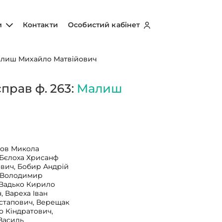
и
Контакти
Особистий кабінет
лиш Михайло Матвійович
прав ф. 263:
Малиш
ков Микола
 Бєлоха Хрисанф
вич, Бобир Андрій
с Володимир
 Вадько Кирило
, Вареха Іван
стапович, Верещак
о Кіндратович,
Василь