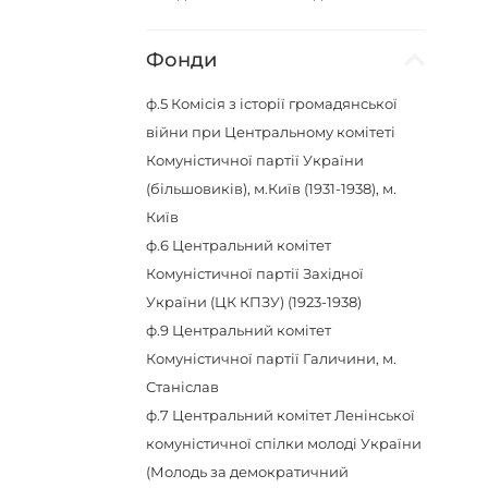
Фонди
ф.5
Комісія з історії громадянської
війни при Центральному комітеті
Комуністичної партії України
(більшовиків), м.Київ (1931-1938), м.
Київ
ф.6
Центральний комітет
Комуністичної партії Західної
України (ЦК КПЗУ) (1923-1938)
ф.9
Центральний комітет
Комуністичної партії Галичини, м.
Станіслав
ф.7
Центральний комітет Ленінської
комуністичної спілки молоді України
(Молодь за демократичний