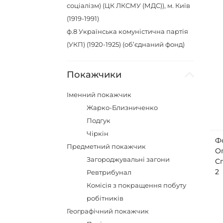
соціалізм) (ЦК ЛКСМУ (МДС)), м. Київ
(1919-1991)
ф.8
Українська комуністична партія
(УКП) (1920-1925) (об’єднаний фонд)
Покажчики
Іменний покажчик
Жарко-Близниченко
Подгук
Чіркін
Ф
Предметний покажчик
О
Загороджувальні загони
С
2
Ревтрибунал
Комісія з покращення побуту
робітників
Географічний покажчик