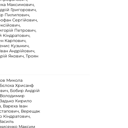
ука Максимович,
ндрій Григорович,
ір Пилипович,
рофан Сергійович,
ексійович,
игорій Петрович,
 Кіндратович,
ен Карпович,
нис Кузьмич,
Іван Андрійович,
ій Якович, Троян
ков Микола
 Бєлоха Хрисанф
вич, Бобир Андрій
с Володимир
 Вадько Кирило
, Вареха Іван
стапович, Верещак
о Кіндратович,
Василь
Денисенко Максим