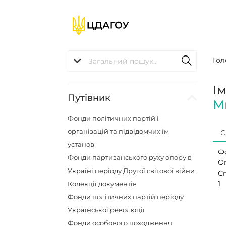
Гол
І
Путівник
М
Фонди політичних партій і
організацій та підвідомчих їм
С
установ
Ф
Фонди партизанського руху опору в
О
Україні періоду Другої світової війни
С
1
Колекції документів
Фонди політичних партій періоду
Української революції
Фонди особового походження