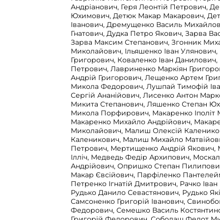
Андріанович, Геря Леонтій Петрович, 
Юхимович, Детюк Макар Макарович, Де
Іванович, Дремущенко Василь Михайлов
Гнатович, Дудка Петро Якович, Зарва В
Зарва Максим Степанович, Згонник Мих
Миколайович, Ільяшенко Іван Улянович,
Григорович, Коваленко Іван Данилович,
Петрович, Лавриненко Маркіян Григоро
Андрій Григорович, Лещенко Артем Гри
Микола Федорович, Лушпай Тимофій Ів
Сергій Ананійович, Лисенко Антон Мар
Микита Степанович, Ляшенко Степан Ю
Микола Порфирович, Макаренко Іполіт 
Макаренко Михайло Андрійович, Макар
Миколайович, Малиш Олексій Калеников
Каленикович, Малиш Михайло Матвійови
Петрович, Мертищенко Андрій Якович, 
Ілліч, Медведь Федір Архипович, Моска
Андрійович, Опришко Степан Пилипови
Макар Євсійович, Парфіленко Пантелей
Петренко Ігнатій Дмитрович, Рачко Іва
Рудько Данило Севастянович, Рудько Як
Самсоненко Григорій Іванович, Свиноб
Федорович, Семешко Василь Костянтин
Григорій Федорович, Сободаш Федот М