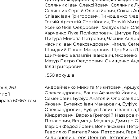
Солянник Іван Олексійович, Солянник Л
Солянник Сергій Олексійович, Співак А
Співак Іван Григорович, Тимошенко Фед
Топчій Арсентій Сергійович, Топчій Мит
Усенко Яків Федорович, Федусь Іван Ол
Харченко Лука Полікарпович, Цигура Гр
Цигура Микола Петрович, Часник Андрій
Часник Іван Олександрович, Чмиль Сем
Швидкий Павло Макарович, Щербина Де
Щитченко Євлампій Іванович, Яковенко 
Мазур Петро Федорович, Онищенко Андр
Ілля Григорович
, 550 аркушів
Андрейченко Микита Микитович, Аршу
онд 263
Олександрович, Башта Афанасій Йович,
пис 1
Семенович, Буфіус Анатолій Олександро
права 60367 том
Якович, Бутейко Іван Макарович, Буфіу
Олександрович, Буфіус Галина Іванівна,
Кіндратович, Вареха Григорій Назарович
Потапович, Ведмедь-Медведь Дмитро О
Іларіон Федосійович, Волнянський Петр
Гаврилко Пантелеймон Петрович, Геря 
Андріанович, Геря Леонтій Петрович, 