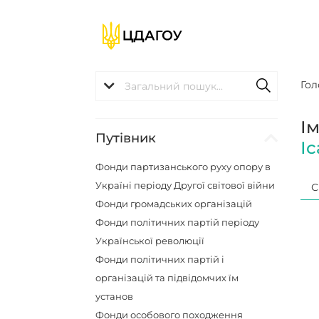
Гол
І
Путівник
І
Фонди партизанського руху опору в
Україні періоду Другої світової війни
С
Фонди громадських організацій
Фонди політичних партій періоду
Української революції
Фонди політичних партій і
організацій та підвідомчих їм
установ
Фонди особового походження