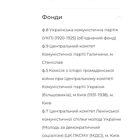
Фонди
ф.8
Українська комуністична партія
(УКП) (1920-1925) (об’єднаний фонд)
ф.9
Центральний комітет
Комуністичної партії Галичини, м.
Станіслав
ф.5
Комісія з історії громадянської
війни при Центральному комітеті
Комуністичної партії України
(більшовиків), м.Київ (1931-1938), м.
Київ
ф.7
Центральний комітет Ленінської
комуністичної спілки молоді України
(Молодь за демократичний
соціалізм) (ЦК ЛКСМУ (МДС)), м. Київ