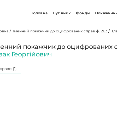
Головна
Путівник
Фонди
Покажчик
овна
/
Іменний покажчик до оцифрованих справ ф. 263
/
Гл
менний покажчик до оцифрованих с
саак Георгійович
прави (1)