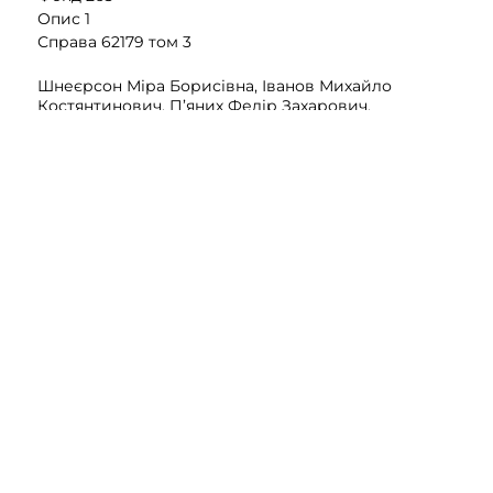
Опис 1
Справа 62179 том 3
Шнеєрсон Міра Борисівна, Іванов Михайло
Костянтинович, П’яних Федір Захарович,
Рогачевський Яків Абрамович, Пільдус-Власова
Глафіра Василівна, Алаєв Василь Олексійович,
Львович Яків Данилович, Ніконов Петро Іванович,
Бондаренко Євтихій Олександрович, Бачинський
Петро Васильович, Жиляєв Іван Степанович, Заїка
Іван Іванович, Ачкасов Олексій Григорович, Сердюк
Іван Михайлович, Шуріс Арон Григорович, Пилка
Петро Іванович, Гордієнко Лука Іванович, Вассерман
Йосип Маркович, Дюжакова Катерина Олексіївна,
Долгополов Олександр Улянович, Гербаненко Софія
Сергіївна, Рогачевський Шльома Абрамович, Зотов
Микола Іванович, Ліберман Лазар Йосипович,
Андреєв Сергій Осипович, Сімаков Гаврило
Андрійович, Давнорович (Довнорович) Станіслав
Іванович, Пільдус Лев Хацкельович, Веркалова
Єлизавета Борисівна, Костін Гаврило Єрмолайович,
Малих Володимир Костянтинович, Галузін Василь
Степанович, Козлов Павло Миколайович,
Вишневський Абрам Маркович, Ладиженський