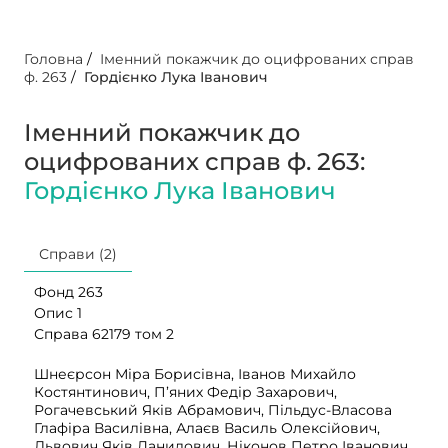
Головна
/
Іменний покажчик до оцифрованих справ
ф. 263
/
Гордієнко Лука Іванович
Іменний покажчик до
оцифрованих справ ф. 263:
Гордієнко Лука Іванович
Справи (2)
Фонд 263
Опис 1
Справа 62179 том 2
Шнеєрсон Міра Борисівна, Іванов Михайло
Костянтинович, П’яних Федір Захарович,
Рогачевський Яків Абрамович, Пільдус-Власова
Глафіра Василівна, Алаєв Василь Олексійович,
Львович Яків Данилович, Ніконов Петро Іванович,