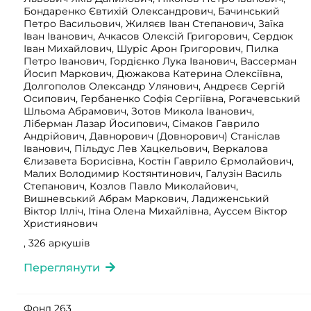
Бондаренко Євтихій Олександрович, Бачинський
Петро Васильович, Жиляєв Іван Степанович, Заїка
Іван Іванович, Ачкасов Олексій Григорович, Сердюк
Іван Михайлович, Шуріс Арон Григорович, Пилка
Петро Іванович, Гордієнко Лука Іванович, Вассерман
Йосип Маркович, Дюжакова Катерина Олексіївна,
Долгополов Олександр Улянович, Андреєв Сергій
Осипович, Гербаненко Софія Сергіївна, Рогачевський
Шльома Абрамович, Зотов Микола Іванович,
Ліберман Лазар Йосипович, Сімаков Гаврило
Андрійович, Давнорович (Довнорович) Станіслав
Іванович, Пільдус Лев Хацкельович, Веркалова
Єлизавета Борисівна, Костін Гаврило Єрмолайович,
Малих Володимир Костянтинович, Галузін Василь
Степанович, Козлов Павло Миколайович,
Вишневський Абрам Маркович, Ладиженський
Віктор Ілліч, Ітіна Олена Михайлівна, Ауссем Віктор
Християнович
, 326 аркушів
Переглянути
Фонд 263