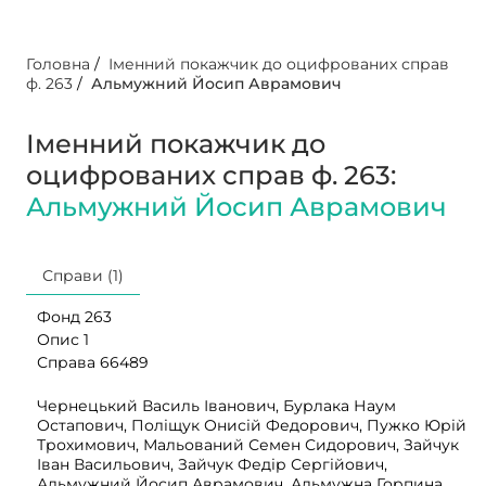
Головна
/
Іменний покажчик до оцифрованих справ
ф. 263
/
Альмужний Йосип Аврамович
Іменний покажчик до
оцифрованих справ ф. 263:
Альмужний Йосип Аврамович
Справи (1)
Фонд 263
Опис 1
Справа 66489
Чернецький Василь Іванович, Бурлака Наум
Остапович, Поліщук Онисій Федорович, Пужко Юрій
Трохимович, Мальований Семен Сидорович, Зайчук
Іван Васильович, Зайчук Федір Сергійович,
Альмужний Йосип Аврамович, Альмужна Горпина