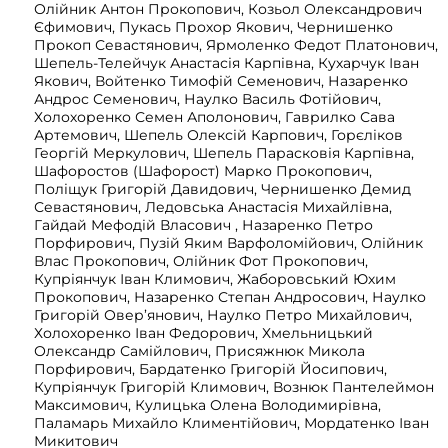
Олійник Антон Прокопович, Козьол Олександрович
Єфимович, Пукась Прохор Якович, Чернишенко
Прокоп Севастянович, Ярмоленко Федот Платонович,
Шепель-Телейчук Анастасія Карпівна, Кухарчук Іван
Якович, Войтенко Тимофій Семенович, Назаренко
Андрос Семенович, Наулко Василь Фотійович,
Холохоренко Семен Аполонович, Гаврилко Сава
Артемович, Шепель Олексій Карпович, Горєліков
Георгій Меркулович, Шепель Парасковія Карпівна,
Шафоростов (Шафорост) Марко Прокопович,
Поліщук Григорій Давидович, Чернишенко Демид
Севастянович, Ледовська Анастасія Михайлівна,
Гайдай Мефодій Власович , Назаренко Петро
Порфирович, Пузій Яким Варфоломійович, Олійник
Влас Прокопович, Олійник Фот Прокопович,
Купріянчук Іван Климович, Жаборовський Юхим
Прокопович, Назаренко Степан Андросович, Наулко
Григорій Овер’янович, Наулко Петро Михайлович,
Холохоренко Іван Федорович, Хмельницький
Олександр Самійлович, Присяжнюк Микола
Порфирович, Бардатенко Григорій Йосипович,
Купріянчук Григорій Климович, Вознюк Пантелеймон
Максимович, Кулицька Олена Володимирівна,
Паламарь Михайло Климентійович, Мордатенко Іван
Микитович