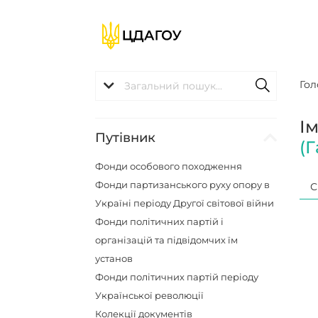
Гол
І
Путівник
(
Фонди особового походження
Фонди партизанського руху опору в
С
Україні періоду Другої світової війни
Фонди політичних партій і
організацій та підвідомчих їм
установ
Фонди політичних партій періоду
Української революції
Колекції документів