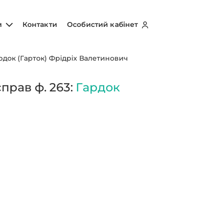
и
Контакти
Особистий кабінет
рдок (Гарток) Фрідріх Валетинович
прав ф. 263:
Гардок