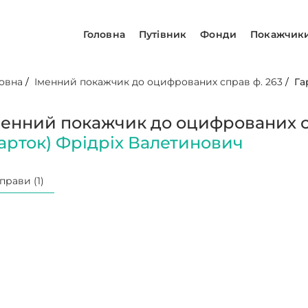
Головна
Путівник
Фонди
Покажчик
овна
/
Іменний покажчик до оцифрованих справ ф. 263
/
Га
менний покажчик до оцифрованих с
Гарток) Фрідріх Валетинович
прави (1)