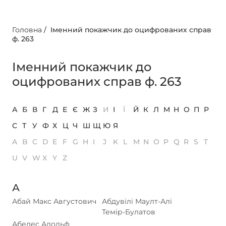
Головна
/
Іменний покажчик до оцифрованих справ
ф. 263
Іменний покажчик до
оцифрованих справ ф. 263
А
Б
В
Г
Д
Е
Є
Ж
З
И
І
Ї
Й
К
Л
М
Н
О
П
Р
С
Т
У
Ф
Х
Ц
Ч
Ш
Щ
Ю
Я
A
B
C
D
E
F
G
H
I
J
K
L
M
N
O
P
Q
R
S
T
U
V
W
X
Y
Z
А
Абай Макс Августович
Абдувілі Маулт-Алі
Темір-Булатов
Абелес Адольф