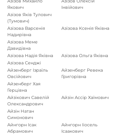
Азізов Михайло
Азізов Олексій
Якович
Інвійович
Азізов Яків Тулович
(Тумович)
Азізова Варсенія
Азізова Ксенія Яківна
Надирівна
Азізова Меме
Давидівна
Азізова Надія Яківна
Азізова Ольга Яківна
Азізова Сенджі
Айзенберг Ізраїль
Айзенберг Ревека
Овсійович
Григорівна
Айзенберг Хая
Герцівна
Айзікович Савелій
Айзін Ассір Хаїмович
Олександрович
Айзін Натан
Симонович
Айнгорн Ісак
Айнгорн Ііосель
Абрамович
Ісаакович