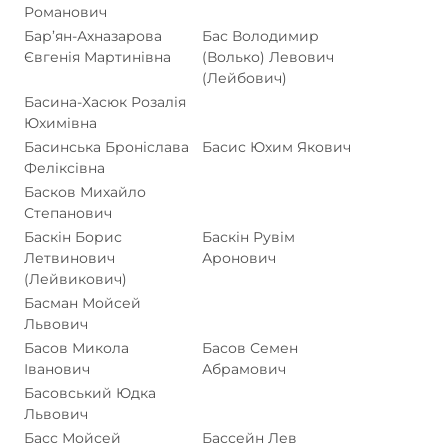
Романович
Бар’ян-Ахназарова
Бас Володимир
Євгенія Мартинівна
(Волько) Левович
(Лейбович)
Басина-Хасюк Розалія
Юхимівна
Басинська Броніслава
Басис Юхим Якович
Феліксівна
Басков Михайло
Степанович
Баскін Борис
Баскін Рувім
Летвинович
Аронович
(Лейвикович)
Басман Мойсей
Львович
Басов Микола
Басов Семен
Іванович
Абрамович
Басовський Юдка
Львович
Басс Мойсей
Бассейн Лев