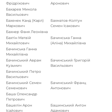
Фрідріхович
Аронович
Бахарев Микола
Васильович
Бахенек Канд (Карл)
Бахматов-Колтун
Маркович
Семен Ісакович
Бахнер Фаня Леонівна
Бахтін Матвій
Бачинська Ганна
Михайлович
(Аліна) Михайлівна
Бачинська Ганна
Михайлівна
Бачинський Аврам
Бачинський Григорій
Кузьмич
Васильович
Бачинський Петро
Васильович
Бачинський Семен
Бачинський Франц
Семенович
Антонович
Баша Олександр
Петрович
Башелін Арон
Башинський Антон
Ісайович
Адамович