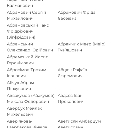
Калманович
Абрамович Сергій
Абрамович Фріда
Михайлович
Євсеївна
Абрамовський Ганс
Фрідріхович
(Зігфрідович)
Абрамський
Абрамчик Меєр (Меїр)
Олександр Юрійович
Тув’яшович
Абремський Йосип
Геронімович
Абросімов Трохим
Абцюк Рафаїл
Іванович
Єфремович
Абчук Абрам
Пінхусович
Аввакумов (Абакумов)
Авдєєв Іван
Микола Федорович
Прокопович
Авербух Мейлах
Михельович
Авер’янова-
Аветисян Амбарцум
Щербакова Зінаїда
Аветисович