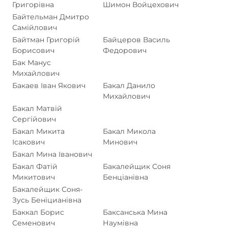
Григорівна
Шимон Войцехович
Байтельман Дмитро
Самійлович
Байтман Григорій
Байцеров Василь
Борисович
Федорович
Бак Манус
Михайлович
Бакаев Іван Якович
Бакал Данило
Михайлович
Бакал Матвій
Сергійович
Бакал Микита
Бакал Микола
Ісакович
Минович
Бакал Мина Іванович
Бакал Фатій
Бакалейщик Соня
Микитович
Бенціанівна
Бакалейщик Соня-
Зусь Беніцианівна
Баккал Борис
Баксанська Мина
Семенович
Наумівна