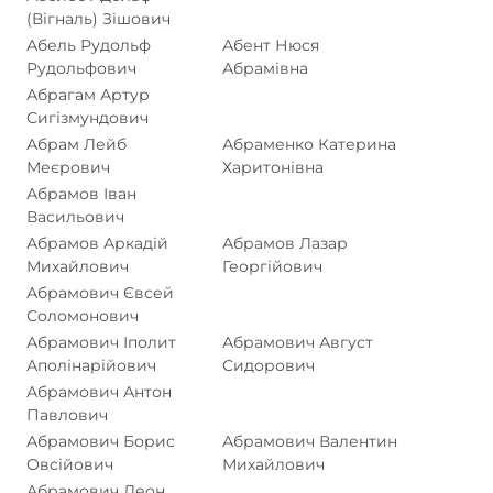
(Вігналь) Зішович
Абель Рудольф
Абент Нюся
Рудольфович
Абрамівна
Абрагам Артур
Сигізмундович
Абрам Лейб
Абраменко Катерина
Меєрович
Харитонівна
Абрамов Іван
Васильович
Абрамов Аркадій
Абрамов Лазар
Михайлович
Георгійович
Абрамович Євсей
Соломонович
Абрамович Іполит
Абрамович Август
Аполінарійович
Сидорович
Абрамович Антон
Павлович
Абрамович Борис
Абрамович Валентин
Овсійович
Михайлович
Абрамович Леон