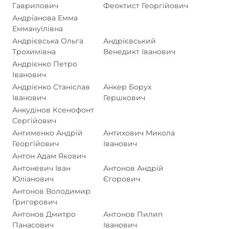
Гаврилович
Феоктист Георгійович
Андріанова Емма
Еммануїлівна
Андрієвська Ольга
Андрієвський
Трохимівна
Венедикт Іванович
Андрієнко Петро
Іванович
Андрієнко Станіслав
Анкер Борух
Іванович
Гершкович
Анкудінов Ксенофонт
Сергійович
Антименко Андрій
Антихович Микола
Георгійович
Іванович
Антон Адам Якович
Антоневич Іван
Антонов Андрій
Юліанович
Єгорович
Антонов Володимир
Григорович
Антонов Дмитро
Антонов Пилип
Панасович
Іванович