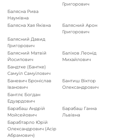
Григорович
Балясна Рива
Наумівна
Балясна Хая Яківна
Балясний Арон
Григорович
Балясний Давид
Григорович
Балясний Матвій
Баліхов Леонід
Йосипович
Михайлович
Бандтке (Бантке)
Самуїл Самуїлович
Баневич Броніслав
Бантиш Віктор
Іванович
Олександрович
Бантлє Богдан
Едуардович
Барабаш Андрій
Барабаш Ганна
Мойсейович
Львівна
Барабтарло Юрій
Олександрович (Асір
Абрамович)