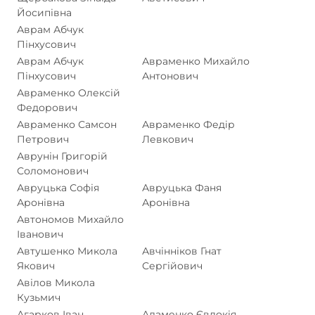
Йосипівна
Аврам Абчук
Пінхусович
Аврам Абчук
Авраменко Михайло
Пінхусович
Антонович
Авраменко Олексій
Федорович
Авраменко Самсон
Авраменко Федір
Петрович
Левкович
Аврунін Григорій
Соломонович
Авруцька Софія
Авруцька Фаня
Аронівна
Аронівна
Автономов Михайло
Іванович
Автушенко Микола
Авчінніков Гнат
Якович
Сергійович
Авілов Микола
Кузьмич
Агарков Іван
Адаменко Євдокія