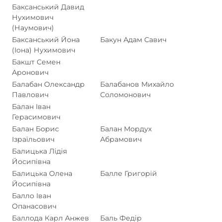
Баксанський Давид
Нухимович
(Наумович)
Баксанський Йона
Бакун Адам Савич
(Іона) Нухимович
Бакшт Семен
Аронович
Балабан Олександр
Балабанов Михайло
Павлович
Соломонович
Балан Іван
Герасимович
Балан Борис
Балан Мордух
Ізраїльович
Абрамович
Балицька Лідія
Йосипівна
Балицька Олена
Балле Григорій
Йосипівна
Балло Іван
Опанасович
Баллода Карл Анжев
Баль Федір