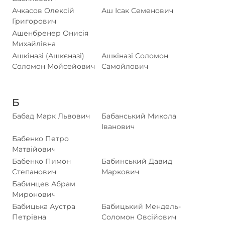
Ачкасов Олексій
Аш Ісак Семенович
Григорович
Ашенбренер Онисія
Михайлівна
Ашкіназі (Ашкєназі)
Ашкіназі Соломон
Соломон Мойсейович
Самойлович
Б
Бабад Марк Львович
Бабанський Микола
Іванович
Бабенко Петро
Матвійович
Бабенко Пимон
Бабинський Давид
Степанович
Маркович
Бабинцев Абрам
Миронович
Бабицька Аустра
Бабицький Мендель-
Петрівна
Соломон Овсійович