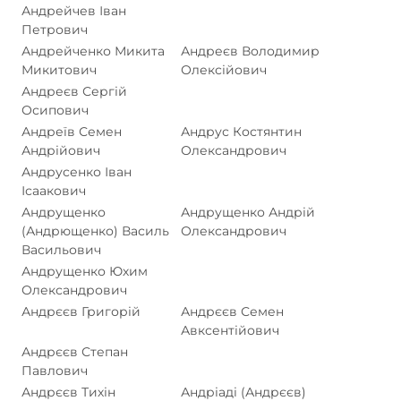
Андрейчев Іван
Петрович
Андрейченко Микита
Андреєв Володимир
Микитович
Олексійович
Андреєв Сергій
Осипович
Андреїв Семен
Андрус Костянтин
Андрійович
Олександрович
Андрусенко Іван
Ісаакович
Андрущенко
Андрущенко Андрій
(Андрющенко) Василь
Олександрович
Васильович
Андрущенко Юхим
Олександрович
Андрєєв Григорій
Андрєєв Семен
Авксентійович
Андрєєв Степан
Павлович
Андрєєв Тихін
Андріаді (Андрєєв)