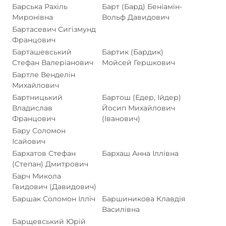
Барська Рахіль
Барт (Бард) Беніамін-
Миронівна
Вольф Давидович
Бартасевич Сигізмунд
Францович
Барташевський
Бартик (Бардик)
Стефан Валеріанович
Мойсей Гершкович
Бартле Венделін
Михайлович
Бартницький
Бартош (Едер, Ійдер)
Владислав
Йосип Михайлович
Францович
(Іванович)
Бару Соломон
Ісайович
Бархатов Стефан
Бархаш Анна Іллівна
(Степан) Дмитрович
Барч Микола
Гвидович (Давидович)
Баршак Соломон Ілліч
Баршиникова Клавдія
Василівна
Барщевський Юрій