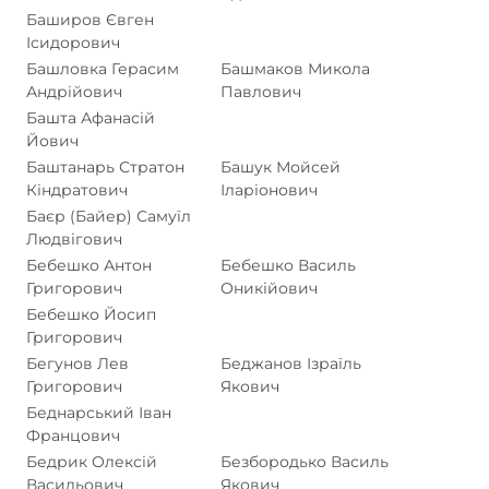
Баширов Євген
Ісидорович
Башловка Герасим
Башмаков Микола
Андрійович
Павлович
Башта Афанасій
Йович
Баштанарь Стратон
Башук Мойсей
Кіндратович
Іларіонович
Баєр (Байер) Самуїл
Людвігович
Бебешко Антон
Бебешко Василь
Григорович
Оникійович
Бебешко Йосип
Григорович
Бегунов Лев
Беджанов Ізраїль
Григорович
Якович
Беднарський Іван
Францович
Бедрик Олексій
Безбородько Василь
Васильович
Якович