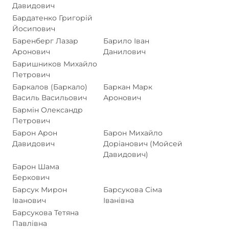
Давидович
Бардатенко Григорій
Йосипович
Баренберг Лазар
Барило Іван
Аронович
Данилович
Баришников Михайло
Петрович
Баркалов (Баркало)
Баркан Марк
Василь Васильович
Аронович
Бармін Олександр
Петрович
Барон Арон
Барон Михайло
Давидович
Доріанович (Мойсей
Давидович)
Барон Шама
Беркович
Барсук Мирон
Барсукова Сіма
Іванович
Іванівна
Барсукова Тетяна
Павлівна