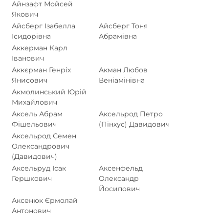
Айнзафт Мойсей
Якович
Айсберг Ізабелла
Айсберг Тоня
Ісидорівна
Абрамівна
Аккерман Карл
Іванович
Аккєрман Генріх
Акман Любов
Янисович
Веніамінівна
Акмолинський Юрій
Михайлович
Аксель Абрам
Аксельрод Петро
Фішельович
(Пінхус) Давидович
Аксельрод Семен
Олександрович
(Давидович)
Аксельруд Ісак
Аксенфельд
Гершкович
Олександр
Йосипович
Аксенюк Єрмолай
Антонович