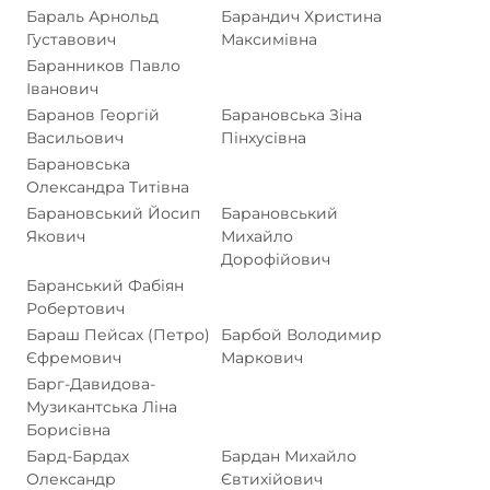
Бараль Арнольд
Барандич Христина
Густавович
Максимівна
Баранников Павло
Іванович
Баранов Георгій
Барановська Зіна
Васильович
Пінхусівна
Барановська
Олександра Титівна
Барановський Йосип
Барановський
Якович
Михайло
Дорофійович
Баранський Фабіян
Робертович
Бараш Пейсах (Петро)
Барбой Володимир
Єфремович
Маркович
Барг-Давидова-
Музикантська Ліна
Борисівна
Бард-Бардах
Бардан Михайло
Олександр
Євтихійович