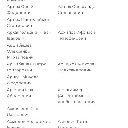
Артюх Овсій
Артюх Олександр
Федорович
Степанович
Артюх Пантелеймон
Степанович
Архангельський Іван
Архипов Афанасій
Іванович
Тимофійович
Арцибашев
Олександр
Михайлович
Арцибашев Петро
Аршуков Микола
Григорович
Олександрович
Аршун Микола
Федорович
Аріович Ісак
Асенгаймер
Абрамович
(Ассенгаймер)
Альберт Іванович
Аскольдов Яків
Лазарович
Асмолов Володимир
Аснович Рита
Іванович
Давидівна