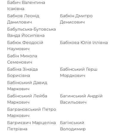
Бабич Валентина
Ісаківна
Бабков Леонід
Бабкін Дмитро
Данилович
Денисович
Бабульська-Бутовська
Ванда Йосипівна
Бабюк Феодосій
Бабікова Юлія Іллівна
Наумович
Бабін Микола
Семенович
Бабіна Зінаїда
Бабінський Герш
Борисівна
Мордкович
Бабінський Давид
Маркович
Бабінський Лейба
Багинський Андрій
Маркович
Васильович
Баграновський Петро
Маркович
Багриєвич Марцеліна
Багінський
Петрівна
Володимир