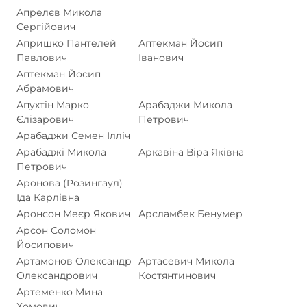
Апрелєв Микола
Сергійович
Апришко Пантелей
Аптекман Йосип
Павлович
Іванович
Аптекман Йосип
Абрамович
Апухтін Марко
Арабаджи Микола
Єлізарович
Петрович
Арабаджи Семен Ілліч
Арабаджі Микола
Аркавіна Віра Яківна
Петрович
Аронова (Розингаул)
Іда Карлівна
Аронсон Меєр Якович
Арсламбек Бенумер
Арсон Соломон
Йосипович
Артамонов Олександр
Артасевич Микола
Олександрович
Костянтинович
Артеменко Мина
Хомович