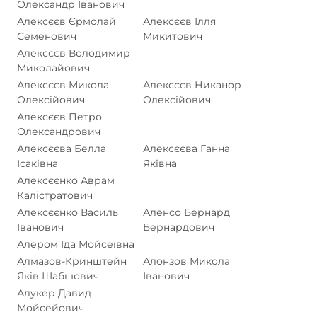
Олександр Іванович
Алексєєв Єрмолай
Алексєєв Ілля
Семенович
Микитович
Алексєєв Володимир
Миколайович
Алексєєв Микола
Алексєєв Никанор
Олексійович
Олексійович
Алексєєв Петро
Олександрович
Алексєєва Белла
Алексєєва Ганна
Ісаківна
Яківна
Алексєєнко Аврам
Калістратович
Алексєєнко Василь
Аленсо Бернард
Іванович
Бернардович
Алером Іда Мойсеївна
Алмазов-Кринштейн
Алонзов Микола
Яків Шабшович
Іванович
Алукер Давид
Мойсейович