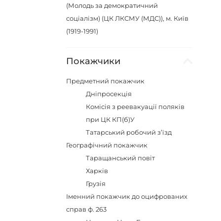
(Молодь за демократичний
соціалізм) (ЦК ЛКСМУ (МДС)), м. Київ
(1919-1991)
Покажчики
Предметний покажчик
Дніпросекція
Комісія з реевакуації поляків
при ЦК КП(б)У
Татарський робочий з’їзд
Географічний покажчик
Таращанський повіт
Харків
Грузія
Іменний покажчик до оцифрованих
справ ф. 263