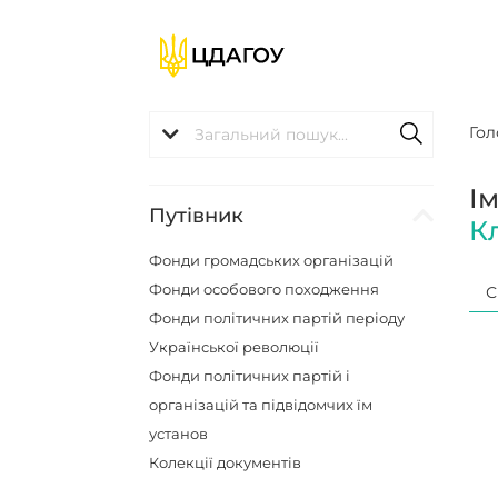
Гол
І
Путівник
К
Фонди громадських організацій
Фонди особового походження
С
Фонди політичних партій періоду
Української революції
Фонди політичних партій і
організацій та підвідомчих їм
установ
Колекції документів