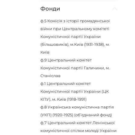
Фонди
ф.5
Комісія з історії громадянської
війни при Центральному комітеті
Комуністичної партії України
(більшовиків), м.Київ (1931-1938), м.
Київ
ф.9
Центральний комітет
Комуністичної партії Галичини, м.
Станіслав
ф.1
Центральний комітет
Комуністичної партії України (ЦК
КПУ), м. Київ (1918-1991)
ф.8
Українська комуністична партія
(УКП) (1920-1925) (об’єднаний фонд)
ф.7
Центральний комітет Ленінської
комуністичної спілки молоді України