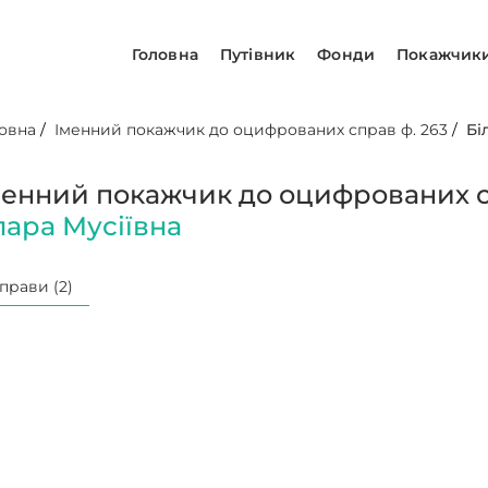
Головна
Путівник
Фонди
Покажчик
овна
/
Іменний покажчик до оцифрованих справ ф. 263
/
Бі
менний покажчик до оцифрованих с
лара Мусіївна
прави (2)