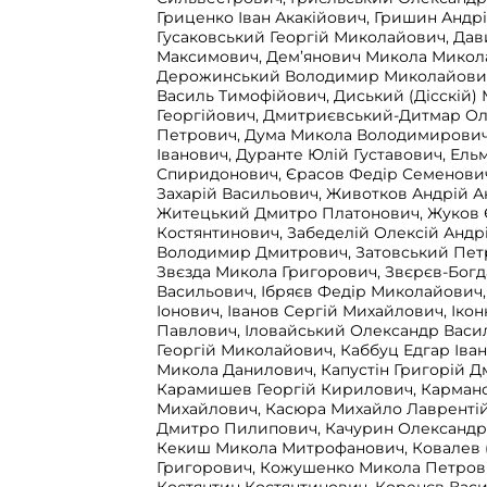
Гриценко Іван Акакійович, Гришин Андр
Гусаковський Георгій Миколайович, Дав
Максимович, Дем’янович Микола Микол
Дерожинський Володимир Миколайович
Василь Тимофійович, Диський (Дісскій)
Георгійович, Дмитриєвський-Дитмар О
Петрович, Дума Микола Володимирович
Іванович, Дуранте Юлій Густавович, Ель
Спиридонович, Єрасов Федір Семенови
Захарій Васильович, Животков Андрій А
Житецький Дмитро Платонович, Жуков 
Костянтинович, Забеделій Олексій Андрі
Володимир Дмитрович, Затовський Пет
Звєзда Микола Григорович, Звєрєв-Бог
Васильович, Ібряєв Федір Миколайович,
Іонович, Іванов Сергій Михайлович, Ікон
Павлович, Іловайський Олександр Васи
Георгій Миколайович, Каббуц Едгар Іва
Микола Данилович, Капустін Григорій Д
Карамишев Георгій Кирилович, Кармано
Михайлович, Касюра Михайло Лаврентій
Дмитро Пилипович, Качурин Олександр
Кекиш Микола Митрофанович, Ковалев 
Григорович, Кожушенко Микола Петров