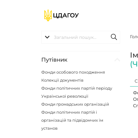
Гол
І
Путівник
(
Фонди особового походження
Колекції документів
С
Фонди політичних партій періоду
Ф
Української революції
О
Фонди громадських організацій
С
Фонди політичних партій і
організацій та підвідомчих їм
установ