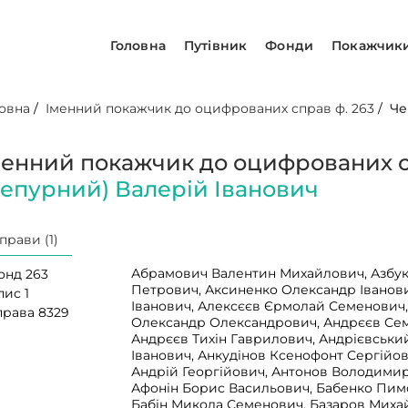
Головна
Путівник
Фонди
Покажчик
овна
/
Іменний покажчик до оцифрованих справ ф. 263
/
Че
менний покажчик до оцифрованих с
Чепурний) Валерій Іванович
прави (1)
Абрамович Валентин Михайлович, Азбук
онд 263
Петрович, Аксиненко Олександр Іванови
пис 1
Іванович, Алексєєв Єрмолай Семенович
права 8329
Олександр Олександрович, Андрєєв Сем
Андрєєв Тихін Гаврилович, Андрієвськи
Іванович, Анкудінов Ксенофонт Сергійо
Андрій Георгійович, Антонов Володимир
Афонін Борис Васильович, Бабенко Пим
Бабін Микола Семенович, Базаров Миха