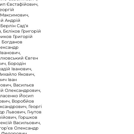
ип Євстафійович,
еоргій
 Максимович,
ий Андрій
Берлін Сад’я
, Бєліков Григорій
риков Григорій
, Богданов
лександр
Іванович,
олховський Євген
ич, Бородін
адій Іванович,
Михайло Якович,
ич Іван
ович, Васильєв
ій Олександрович,
Власенко Йосип
ович, Воробйов
ксандрович, Георгі
др Львович, Гнутов
ійович, Горшков
ексій Васильович,
гор’єв Олександр
р Федорович,