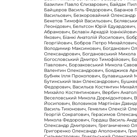
Базилин Павло Єлизарович, Байдак Пил
Байцеров Василь Федорович, Баранов Г
Васильович, Безкоровайний Олександр
Бекетов Тимофій Васильович, Бєлявськ
Леонідович, Бельтсон Юрій Едуардович, 
Абрамович, Бєлавін Аркадій Іоанікійович
Якович, Біанкі Анатолій Йосипович, Боб
Георгійович, Бобров Петро Михайлович
Володимир Максимович, Богданович О
Олександрович, Богдановський Микола 
Богословський Дмитро Тимофійович, Б
Павлович, Борзаковський Микола Савов
Валентин Олександрович, Бояджиєв Арк
Бубняк Ілля Прокопович, Булавицький 
Бутинський Іван Олександрович, Бушкев
Федорович, Васильєв Костянтин Михайл
Михайло Костянтинович, Вербич Анатол
Веселовський Микола Дормідонтович, 
Йосипович, Воловиков Мартініан Давид
Василь Тихонович, Гемелин Олексій Оле
Георгій Сократович, Герасимов Олексан
Микола Федорович, Гордаш Василь Андр
Олександр Дмитрович, Греганиченко Ол
Григоренко Олександр Аполонович, Гри
Сильвестрович, Гриєльський Олександ