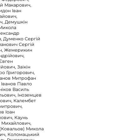
ій Макарович,
идон Іван
айович,
, Демушкін
 Микола
лександр
, Думенко Сергій
манович Сергій
ч, Жемерикин
ндрійович,
Євген
йович, Заікін
ро Григорович,
данов Митрофан
 Іванов Павло
ніков Василь
льович, Іноземцев
нович, Калембет
митрович,
в Іоан
ович, Каунь
 Михайлович,
(Ковальов) Микола
ич, Коломацький