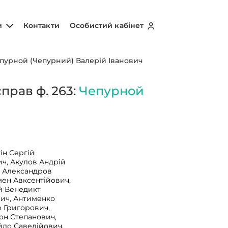
и
Контакти
Особистий кабінет
пурной (Чепурний) Валерій Іванович
прав ф. 263:
Чепурной
ін Сергій
ч, Акулов Андрій
, Александров
ен Авксентійович,
й Венедикт
вич, Антименко
 Григорович,
он Степанович,
йло Савелійович,