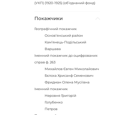
(УКП) (1920-1925) (об’єднаний фонд)
Покажчики
Географічний покажчик
Основ’янський район
Кам’янець-Подільський
Варшава
Іменний покажчик до оцифрованих
справ ф. 263
Михайлов Євген Миколайович
Бєлоха Хрисанф Семенович
Фридман Олена Мусіївна
Іменний покажчик
Неровня Григорій
Голубенко
Петров