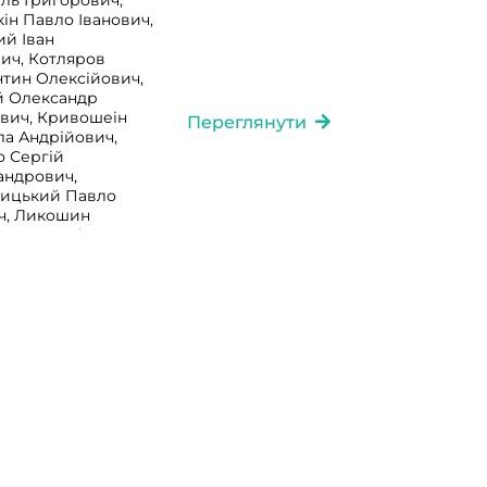
ль Григорович,
ін Павло Іванович,
ий Іван
ич, Котляров
тин Олексійович,
й Олександр
вич, Кривошеін
Переглянути
а Андрійович,
о Сергій
андрович,
вицький Павло
ич, Ликошин
ович, Лук’янов
о Іванович, Мажуго
Фадейович, Макєєв
р Миколайович,
ександрович,
ко Олексій
дович, Маснуха
ин Карлович,
ій Спиридонович,
сандр Семенович,
ський Микола
, Наварин Яків
ич, Нечаєв Феофіл