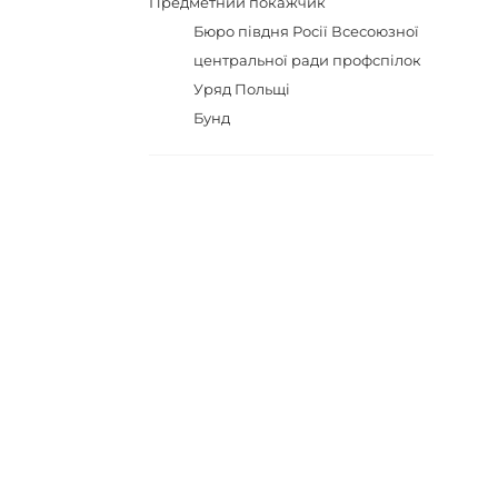
Предметний покажчик
Бюро півдня Росії Всесоюзної
центральної ради профспілок
Уряд Польщі
Бунд