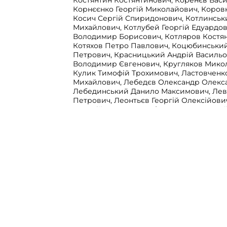
Костянтин Костянтинович, Коренєв Васи
Корнєєнко Георгій Миколайович, Коровк
Косич Сергій Спиридонович, Котлинськ
Михайлович, Котлубей Георгій Едуардов
Володимир Борисович, Котляров Костян
Котяхов Петро Павлович, Коцюбинськи
Петрович, Красницький Андрій Васильо
Володимир Євгенович, Кругляков Микол
Кулик Тимофій Трохимович, Ластовченк
Михайлович, Лебедєв Олександр Олекс
Лебединський Данило Максимович, Ле
Петрович, Леонтьєв Георгій Олексійов
Олексій Іванович, Лобов Петро Миколай
Григорій Степанович, Лук’янчик Михайл
Микола Авксентійович, Макаров Семен 
Петро Іполитович, Максаков Володими
Малий Василь Іванович, Марков Іван Ол
Марков Микола Олександрович, Марчен
Миколайович, Маслов Володимир Леоні
Володимир Степанович, Мейєрг Костянт
Мишинов Яків Васильович, Мізін Григор
Миневич Антон Філіанович, Молєв Олек
Морозов Анатолій Тихонович, Моссаков
Васильович, Мурашко Степан Пилипович
Петрович, Недачин Олександр Васильов