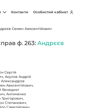
и
Контакти
Особистий кабінет
дрєєв Семен Авксентійович
прав ф. 263:
Андрєєв
ін Сергій
ч, Акулов Андрій
, Александров
ен Авксентійович,
й Венедикт
вич, Антименко
 Григорович,
он Степанович,
йло Савелійович,