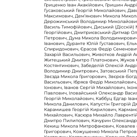
Гриценко Іван Акакійович, Гришин Андр
Гусаковський Георгій Миколайович, Дав
Максимович, Дем’янович Микола Микол
Дерожинський Володимир Миколайович
Василь Тимофійович, Диський (Дісскій)
Георгійович, Дмитриєвський-Дитмар О
Петрович, Дума Микола Володимирович
Іванович, Дуранте Юлій Густавович, Ель
Спиридонович, Єрасов Федір Семенови
Захарій Васильович, Животков Андрій А
Житецький Дмитро Платонович, Жуков 
Костянтинович, Забеделій Олексій Андрі
Володимир Дмитрович, Затовський Пет
Звєзда Микола Григорович, Звєрєв-Бог
Васильович, Ібряєв Федір Миколайович,
Іонович, Іванов Сергій Михайлович, Ікон
Павлович, Іловайський Олександр Васи
Георгій Миколайович, Каббуц Едгар Іва
Микола Данилович, Капустін Григорій Д
Карамишев Георгій Кирилович, Кармано
Михайлович, Касюра Михайло Лаврентій
Дмитро Пилипович, Качурин Олександр
Кекиш Микола Митрофанович, Ковалев 
Григорович, Кожушенко Микола Петров