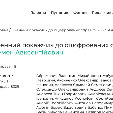
Головна
Путівник
Фонди
Покажчик
овна
/
Іменний покажчик до оцифрованих справ ф. 263
/
Ан
менний покажчик до оцифрованих с
емен Авксентійович
прави (1)
Абрамович Валентин Михайлович, Азбук
онд 263
Петрович, Аксиненко Олександр Іванови
пис 1
Іванович, Алексєєв Єрмолай Семенович
права 8329
Олександр Олександрович, Андрєєв Сем
Андрєєв Тихін Гаврилович, Андрієвськи
Іванович, Анкудінов Ксенофонт Сергійо
Андрій Георгійович, Антонов Володимир
Афонін Борис Васильович, Бабенко Пим
Бабін Микола Семенович, Базаров Миха