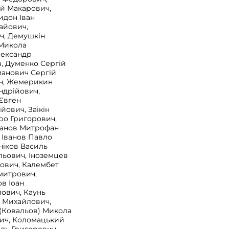
ій Макарович,
идон Іван
айович,
, Демушкін
 Микола
лександр
, Думенко Сергій
манович Сергій
ч, Жемерикин
ндрійович,
Євген
йович, Заікін
ро Григорович,
данов Митрофан
 Іванов Павло
ніков Василь
льович, Іноземцев
нович, Калембет
митрович,
в Іоан
ович, Каунь
 Михайлович,
(Ковальов) Микола
ич, Коломацький