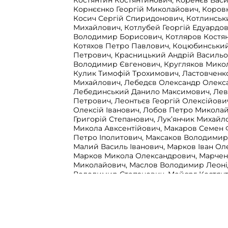
Костянтин Костянтинович, Коренєв Васи
Корнєєнко Георгій Миколайович, Коровк
Косич Сергій Спиридонович, Котлинськ
Михайлович, Котлубей Георгій Едуардов
Володимир Борисович, Котляров Костян
Котяхов Петро Павлович, Коцюбинськи
Петрович, Красницький Андрій Васильо
Володимир Євгенович, Кругляков Микол
Кулик Тимофій Трохимович, Ластовченк
Михайлович, Лебедєв Олександр Олекс
Лебединський Данило Максимович, Ле
Петрович, Леонтьєв Георгій Олексійов
Олексій Іванович, Лобов Петро Миколай
Григорій Степанович, Лук’янчик Михайл
Микола Авксентійович, Макаров Семен 
Петро Іполитович, Максаков Володими
Малий Василь Іванович, Марков Іван Ол
Марков Микола Олександрович, Марчен
Миколайович, Маслов Володимир Леоні
Володимир Степанович, Мейєрг Костянт
Мишинов Яків Васильович, Мізін Григор
Миневич Антон Філіанович, Молєв Олек
Морозов Анатолій Тихонович, Моссаков
Васильович, Мурашко Степан Пилипович
Петрович, Недачин Олександр Васильов