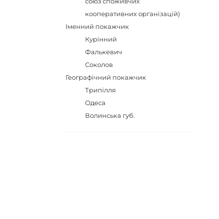
союз споживчих
кооперативних організацій)
Іменний покажчик
Курінний
Фалькевич
Соколов
Географічний покажчик
Трипілля
Одеса
Волинська губ.