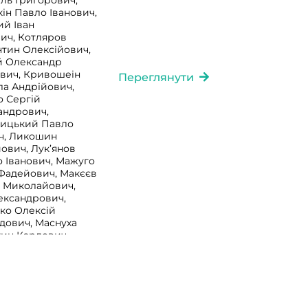
ль Григорович,
ін Павло Іванович,
ий Іван
ич, Котляров
тин Олексійович,
й Олександр
вич, Кривошеін
Переглянути
а Андрійович,
о Сергій
андрович,
вицький Павло
ич, Ликошин
ович, Лук’янов
о Іванович, Мажуго
Фадейович, Макєєв
р Миколайович,
ександрович,
ко Олексій
дович, Маснуха
ин Карлович,
ій Спиридонович,
сандр Семенович,
ський Микола
, Наварин Яків
ич, Нечаєв Феофіл