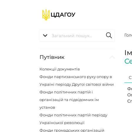
Гол
І
Путівник
С
Колекції документів
Фонди партизанського руху опору в
С
Україні періоду Другої світової війни
Ф
Фонди політичних партій і
О
організацій та підвідомчих їм
С
установ
Фонди політичних партій періоду
Української революції
Фонди громадських організацій