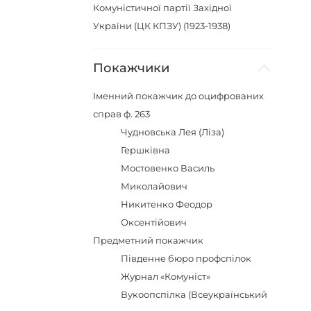
Комуністичної партії Західної
України (ЦК КПЗУ) (1923-1938)
Покажчики
Іменний покажчик до оцифрованих
справ ф. 263
Чудновська Лея (Ліза)
Гершківна
Мостовенко Василь
Миколайович
Никитенко Феодор
Оксентійович
Предметний покажчик
Південне бюро профспілок
Журнал «Комуніст»
Вукоопспілка (Всеукраїнський