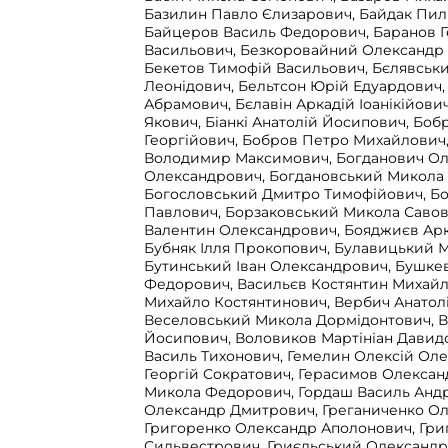
Базилин Павло Єлизарович, Байдак Пил
Байцеров Василь Федорович, Баранов Г
Васильович, Безкоровайний Олександр
Бекетов Тимофій Васильович, Бєлявськ
Леонідович, Бельтсон Юрій Едуардович, 
Абрамович, Бєлавін Аркадій Іоанікійович
Якович, Біанкі Анатолій Йосипович, Боб
Георгійович, Бобров Петро Михайлович
Володимир Максимович, Богданович О
Олександрович, Богдановський Микола 
Богословський Дмитро Тимофійович, Б
Павлович, Борзаковський Микола Савов
Валентин Олександрович, Бояджиєв Арк
Бубняк Ілля Прокопович, Булавицький 
Бутинський Іван Олександрович, Бушкев
Федорович, Васильєв Костянтин Михайл
Михайло Костянтинович, Вербич Анатол
Веселовський Микола Дормідонтович, 
Йосипович, Воловиков Мартініан Давид
Василь Тихонович, Гемелин Олексій Оле
Георгій Сократович, Герасимов Олексан
Микола Федорович, Гордаш Василь Андр
Олександр Дмитрович, Греганиченко Ол
Григоренко Олександр Аполонович, Гри
Сильвестрович, Гриєльський Олександ