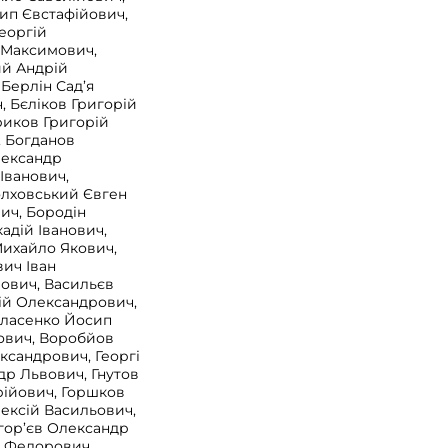
ип Євстафійович,
еоргій
 Максимович,
ий Андрій
Берлін Сад’я
, Бєліков Григорій
риков Григорій
, Богданов
лександр
Іванович,
олховський Євген
ич, Бородін
адій Іванович,
Михайло Якович,
ич Іван
ович, Васильєв
ій Олександрович,
Власенко Йосип
ович, Воробйов
ксандрович, Георгі
др Львович, Гнутов
ійович, Горшков
ексій Васильович,
гор’єв Олександр
р Федорович,