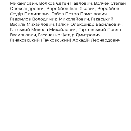
Михайлович, Волков Євген Павлович, Волчек Степан
Олександрович, Воробйов Іван Якович, Воробйов
Федір Пилипович, Габов Петро Памфілович,
Гаврилов Володимир Миколайович, Гаєвський
Василь Михайлович, Галкін Олександр Васильович,
Ганський Микола Михайлович, Гартовський Павло
Васильович, Гасаненко Федір Дмитрович,
Гачаковський (Гачковський) Аркадій Леонардович,
Голубєв (Голубов) Михайло Іванович, Горбунов Петро
Іванович, Горянський (Горявський) Юхим
Прокопович, Гричук Анатолій Данилович, Гусєв
Олександр Пантелеймонович, Давидов Олексій
Сергійович, Демиднеко Никанор Семенович, Дзейне
Микола Іванович, Дзюба Григорій Данилович, Діденко
Іван Юхимович, Драніков Микола Семенович, Дудко
Іван Данилович, Дьяков Дмитро Іванович, Жданов
Володимир Якович, Желнов Феодосій Зіновійович,
Жулідов Костянтин Васильович, Журавльов Борис
Станіславович, Завалішин Олексій Михайлович,
Заіканов Володимир Кузьмич, Зайцев Василь Якович,
Зайцев Олександр Якович, Зеньков Петро Іванович,
Зозуля Георгій Федорович , Іщенко Пилип Антонович,
Калмиков Григорій Кирилович, Камбірович Ілля
Миколайович, Караваєв Олександр Іванович,
Каражев Євстафій Степанович, Кац Лев Гершкович,