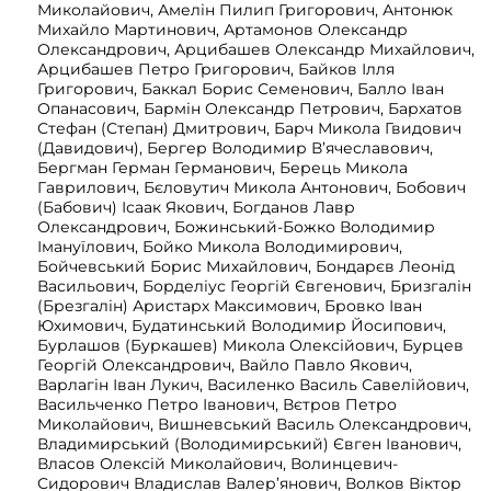
Миколайович, Амелін Пилип Григорович, Антонюк
Михайло Мартинович, Артамонов Олександр
Олександрович, Арцибашев Олександр Михайлович,
Арцибашев Петро Григорович, Байков Ілля
Григорович, Баккал Борис Семенович, Балло Іван
Опанасович, Бармін Олександр Петрович, Бархатов
Стефан (Степан) Дмитрович, Барч Микола Гвидович
(Давидович), Бергер Володимир В’ячеславович,
Бергман Герман Германович, Берець Микола
Гаврилович, Бєловутич Микола Антонович, Бобович
(Бабович) Ісаак Якович, Богданов Лавр
Олександрович, Божинський-Божко Володимир
Імануїлович, Бойко Микола Володимирович,
Бойчевський Борис Михайлович, Бондарєв Леонід
Васильович, Борделіус Георгій Євгенович, Бризгалін
(Брезгалін) Аристарх Максимович, Бровко Іван
Юхимович, Будатинський Володимир Йосипович,
Бурлашов (Буркашев) Микола Олексійович, Бурцев
Георгій Олександрович, Вайло Павло Якович,
Варлагін Іван Лукич, Василенко Василь Савелійович,
Васильченко Петро Іванович, Вєтров Петро
Миколайович, Вишневський Василь Олександрович,
Владимирський (Володимирський) Євген Іванович,
Власов Олексій Миколайович, Волинцевич-
Сидорович Владислав Валер’янович, Волков Віктор