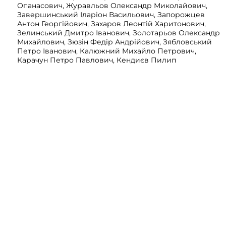
Опанасович, Журавльов Олександр Миколайович,
Завершинський Іларіон Васильович, Запорожцев
Антон Георгійович, Захаров Леонтій Харитонович,
Зелинський Дмитро Іванович, Золотарьов Олександр
Михайлович, Зюзін Федір Андрійович, Зябловський
Петро Іванович, Калюжний Михайло Петрович,
Карачун Петро Павлович, Кендиєв Пилип
Васильович, Китайгородський Севастян Ілліч,
Ковалевич Іван Максимович, Ковальський Сергій
Карлович, Коргунов Володимир Васильович, Костін
Володимир Якович, Коцуба Іван Юхимович, Кочубей
Ілля Єпіфанович, Кошіль Андрій Іванович, Кошут
Федір Іванович, Кремянський Микола Іванович,
Кузенков Дмитро Павлович, Кузьмін Іван
Тимофійович, Курєнной (Курінний) Пилип Іванович,
Куркевич Олександр Петрович, Лещенко Сергій
Костянтинович, Лабутін Михайло Олександрович,
Лозовий Сергій Степанович, Лонгінов Віктор
Олександрович, Лопатинський Федір Борисович,
Луковкін Юхим Максимович, Мазуров Іван
Максимович, Максимов Георгій Михайлович,
Максимов Михайло Олександрович, Манзюк Григорій
Юхимович, Марковський Петро Феліксович,
Мартиненко Давид Михайлович, Матвейчук
(Матвійчук) Степан Іванович, Михайлов Дмитро