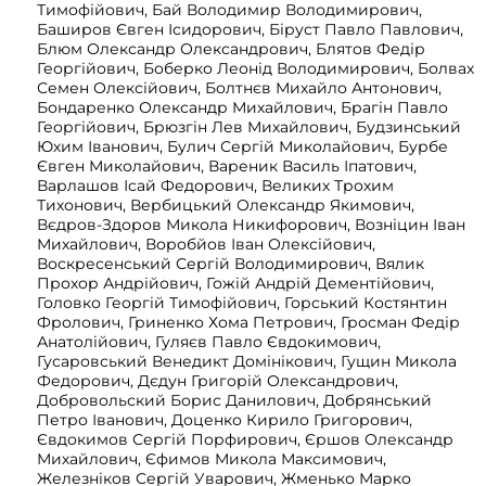
Тимофійович, Бай Володимир Володимирович,
Баширов Євген Ісидорович, Біруст Павло Павлович,
Блюм Олександр Олександрович, Блятов Федір
Георгійович, Боберко Леонід Володимирович, Болвах
Семен Олексійович, Болтнєв Михайло Антонович,
Бондаренко Олександр Михайлович, Брагін Павло
Георгійович, Брюзгін Лев Михайлович, Будзинський
Юхим Іванович, Булич Сергій Миколайович, Бурбе
Євген Миколайович, Вареник Василь Іпатович,
Варлашов Ісай Федорович, Великих Трохим
Тихонович, Вербицький Олександр Якимович,
Вєдров-Здоров Микола Никифорович, Возніцин Іван
Михайлович, Воробйов Іван Олексійович,
Воскресенський Сергій Володимирович, Вялик
Прохор Андрійович, Гожій Андрій Дементійович,
Головко Георгій Тимофійович, Горський Костянтин
Фролович, Гриненко Хома Петрович, Гросман Федір
Анатолійович, Гуляєв Павло Євдокимович,
Гусаровський Венедикт Домінікович, Гущин Микола
Федорович, Дєдун Григорій Олександрович,
Добровольский Борис Данилович, Добрянський
Петро Іванович, Доценко Кирило Григорович,
Євдокимов Сергій Порфирович, Єршов Олександр
Михайлович, Єфимов Микола Максимович,
Железніков Сергій Уварович, Жменько Марко