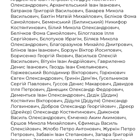
Олександрович, Архангельський Іван Іванович,
Батраков Григорій Васильович, Бахарев Микола
Васильович, Бахтін Матвій Михайлович, Бєліков Фома
Самойлович, Беменський (Билинський) Никифор
Костянтинович, Білий Микола Олександрович,
Белічков Фома Самойлович, Білоглазов Ілля
Сергійович, Бєлотуков Ібрагім, Біляєв Микола
Олександрович, Благоразумов Михайло Дмитрович,
Блінов Іван Іванович, Борзун Віктор Йосипович,
Борисенко Георгій Якович, Васильєв Олексій
Васильович, Вітухін Іван Андрійович, Гавриленко
Денис Іванович, Гвоздь Іван Ємельянович,
Горжевський Володимир Вікторович, Горюнович
Євген Олександрович, Гринін Дем’ян, Гусельников
Сергій Павлович, Гуссов Денис Макарович, Давидов
Ілля Петрович, Данещик Олександр Федорович,
Дементьєв Іван Олександрович, Дєдік (Дєдик)
Костянтин Вікторович, Дідуля (Дєдуля) Олександр
Логвинович, Добров Олександр Георгійович , Дреєр
(Дрейєр) Олександр Костянтинович, Дьяконов
Василь Олександрович, Ємченко Аким Акимович,
Єршов Микола Михайлович, Єфимець Василь
Олексійович, Жлобо Петро Антонович, Журкін Петро
Петрович, Забавін Іван Степанович, Запара Григорій