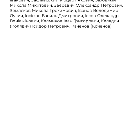
Іванович, Заславський Моцарт Якович, Заходякін
Микола Микитович, Звєрєвич Олександр Петрович,
Земляков Микола Трохимович, Іванов Володимир
Лукич, Іосіфов Василь Дмитрович, Іссов Олекандр
Веніамінович, Калмиков Іван Григорович, Калядич
(Колядич) Ісидор Петрович, Каченов (Коченов)
Дмитро Дмитрович, Кашпіров Борис
Володимирович, Кащеєв Григорій Іванович,
Ковтуненко Андрій Микитович, Козлов Іван
Григорович, Колесніков Костянтин Матвійович,
Колкунов Володимир Володимирович, Коломієць
Василь Ігнатович, Кондаракі Петро Олександрович,
Коржевський Володимир Вікторович, Короткий Іван
Дмитрович, Котляревський Євген Всеволодович,
Котов Микола Євгенович, Кратенко Павло Савич,
Кривенко Іван Григорович, Кривенко Петро
Васильович, Крумм Генріх Матвійович, Кручинін
Олексій Гаврилович, Крушельницький Олександр
Лук’янович, Кудь Володимир Миколайович, Куравкін
Микола Євгенович, Курдиновський Федір
Семенович, Курдюмов Василь Дмитрович,
Курмоярцев Олександр Ігнатович, Латишкевич
Василь Павлович, Лебедєв Леонід Володимирович,
Лебедєв Микола Никифорович (Миколайович),
Левтеєв Микола Миколайович, Левченко Іван