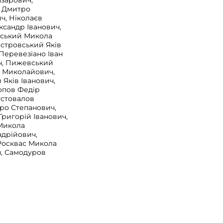
азарович,
в Дмитро
ч, Ніколаєв
ксандр Іванович,
нський Микола
Островський Яків
 Перевезіано Іван
ч, Пижевський
р Миколайович,
Яків Іванович,
опов Федір
устовалов
ро Степанович,
Григорій Іванович,
Микола
дрійович,
Росквас Микола
, Самодуров
ов Євген
гєєв Олександр
 Скроливецький
Іосиф
, Сорока Прокофій
Старанський
 Прокопович,