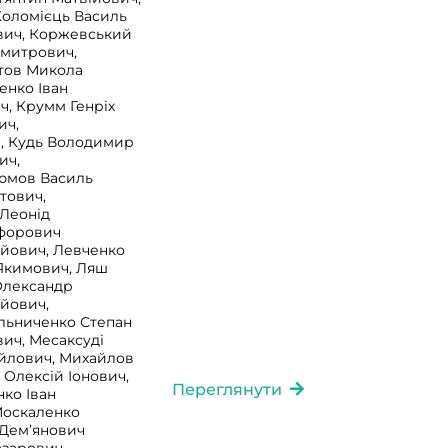
оломієць Василь
ович, Коржевський
Дмитрович,
тов Микола
енко Іван
ч, Крумм Генріх
ич,
, Кудь Володимир
ич,
юмов Василь
тович,
Леонід
форович
йович, Левченко
 Якимович, Ляш
Олександр
йович,
льниченко Степан
ич, Месаксуді
айлович, Михайлов
Олексій Іонович,
Переглянути
ко Іван
Москаленко
Дем’янович