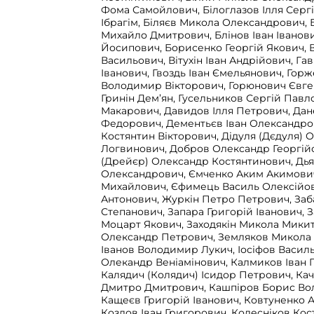
Фома Самойлович, Білоглазов Ілля Серг
Ібрагім, Біляєв Микола Олександрович,
Михайло Дмитрович, Блінов Іван Іванови
Йосипович, Борисенко Георгій Якович, 
Васильович, Вітухін Іван Андрійович, Г
Іванович, Гвоздь Іван Ємельянович, Гор
Володимир Вікторович, Горюнович Євге
Гринін Дем’ян, Гусельников Сергій Павл
Макарович, Давидов Ілля Петрович, Да
Федорович, Дементьєв Іван Олександров
Костянтин Вікторович, Дідуля (Дєдуля) 
Логвинович, Добров Олександр Георгій
(Дрейєр) Олександр Костянтинович, Дь
Олександрович, Ємченко Аким Акимови
Михайлович, Єфимець Василь Олексійо
Антонович, Журкін Петро Петрович, Заба
Степанович, Запара Григорій Іванович, 
Моцарт Якович, Заходякін Микола Мики
Олександр Петрович, Земляков Микола
Іванов Володимир Лукич, Іосіфов Васил
Олекандр Веніамінович, Калмиков Іван 
Калядич (Колядич) Ісидор Петрович, Ка
Дмитро Дмитрович, Кашпіров Борис Во
Кащеєв Григорій Іванович, Ковтуненко 
Козлов Іван Григорович, Колесніков Кос