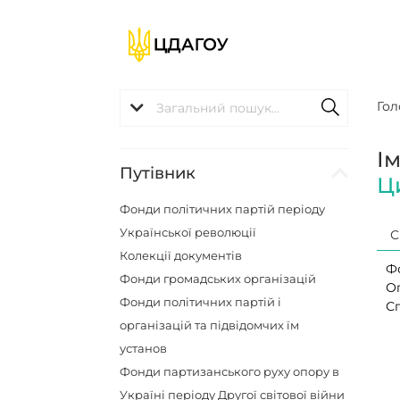
Гол
І
Путівник
Ц
Фонди політичних партій періоду
Української революції
С
Колекції документів
Ф
Фонди громадських організацій
О
Фонди політичних партій і
С
організацій та підвідомчих їм
установ
Фонди партизанського руху опору в
Україні періоду Другої світової війни