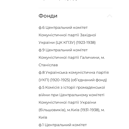
Фонди
ф.6
Центральний комітет
Комуністичної партії Західної
України (ЦК КПЗУ) (1923-1938)
ф.9
Центральний комітет
Комуністичної партії Галичини, м.
Станіслав
ф.8
Українська комуністична партія
(УКП) (1920-1925) (об’єднаний фонд)
ф.5
Комісія з історії громадянської
війни при Центральному комітеті
Комуністичної партії України
(більшовиків), м.Київ (1931-1938), м.
Київ
ф.1
Центральний комітет