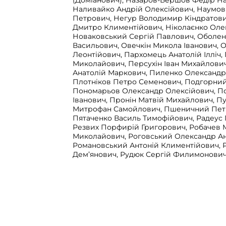
(Доміанович), Назаров-Бершов Федір Н
Наливайко Андрій Олексійович, Наумо
Петрович, Негур Володимир Кіндратови
Дмитро Климентійович, Ніколаєнко Оле
Новаковський Сергій Павлович, Оболе
Васильович, Овечкін Микола Іванович, 
Леонтійович, Пархомець Анатолій Ілліч,
Миколайович, Персухін Іван Михайлови
Анатолій Маркович, Пиленко Олександ
Плотніков Петро Семенович, Подгорний 
Пономарьов Олександр Олексійович, П
Іванович, Пронін Матвій Михайлович, П
Митрофан Самойлович, Пшеничний Пет
Пятаченко Василь Тимофійович, Радеус 
Резвих Порфирій Григорович, Робачев 
Миколайович, Роговський Олександр Ан
Романовський Антоній Климентійович, 
Дем’янович, Рудюк Сергій Филимонович
(Самбуров) Петро Сергійович, Сапожнік
Григорович, Сергєєв Василь Лукич, Сер
Федорович, Скрипка Єфим Степанович,
Леонтій Олександрович, Соколовський 
Альбертович, Солошко Роман Акимович
Микитович, Сороков Іван Олексійович, 
Костянтин Костянтинович, Стелін Федір