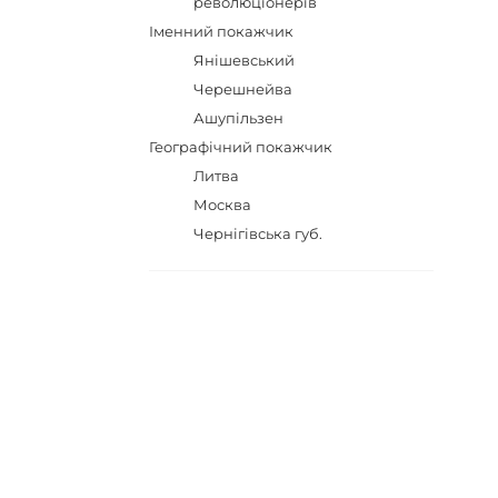
революціонерів
Іменний покажчик
Янішевський
Черешнейва
Ашупільзен
Географічний покажчик
Литва
Москва
Чернігівська губ.