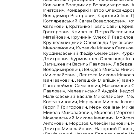
Колкунов Володимир Володимирович, К
Ігнатович, Кондаракі Петро Олександр
Володимир Вікторович, Короткий Іван 
Котляревський Євген Всеволодович, Ко
Євгенович, Кратенко Павло Савич, Крив
Григорович, Кривенко Петро Васильови
Матвійович, Кручинін Олексій Гаврилов
Крушельницький Олександр Лук’янович
Миколайович, Куравкін Микола Євгенов
Курдиновський Федір Семенович, Курд
Дмитрович, Курмоярцев Олександр Ігна
Латишкевич Василь Павлович, Лебедєв 
Володимирович, Лебедєв Микола Ники
(Миколайович), Левтеєв Микола Микола
Іван Іванович, Лепешкін (Лепішкін) Іван
Пантелеймон Семенович, Максимович 
Павлович, Малевинський Андрій Федосі
Мальковський Василь Миколайович, Ме
Костянтинович, Меркулов Микола Іванов
Георгій Григорович, Мерніков Іван Мих
Микола Миколайович, Міросов (Моргов) 
Можлевський Микола Іванович, Мойсеєн
Антонович, Морозов Олексій Іванович, 
Дмитро Миколайович, Нагорний Павло 