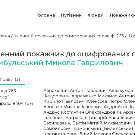
Головна
Путівник
Фонди
Покажчик
овна
/
Іменний покажчик до оцифрованих справ ф. 263
/
Ци
менний покажчик до оцифрованих сп
ибульський Микола Гаврилович
прави (3)
Абрамович Антон Павлович, Аввакумов 
онд 263
Федорович, Авраменко Михайло Антоно
пис 1
Кирило Павлович, Алексєєв Петро Оле
права 8404 том 1
Алонзов Микола Іванович, Андрейчев Ів
Андрус Костянтин Олександрович, Арха
Іванович, Батраков Григорій Васильови
Васильович, Бахтін Матвій Михайлович,
Самойлович, Беменський (Билинський)
Костянтинович, Білий Микола Олександ