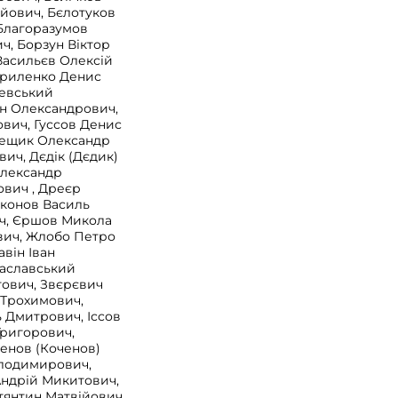
ійович, Бєлотуков
 Благоразумов
ч, Борзун Віктор
Васильєв Олексій
авриленко Денис
жевський
н Олександрович,
ович, Гуссов Денис
нещик Олександр
ич, Дєдік (Дєдик)
Олександр
ович , Дреєр
яконов Василь
ч, Єршов Микола
вич, Жлобо Петро
він Іван
Заславський
тович, Звєрєвич
 Трохимович,
ь Дмитрович, Іссов
Григорович,
ченов (Коченов)
лодимирович,
Андрій Микитович,
тянтин Матвійович,