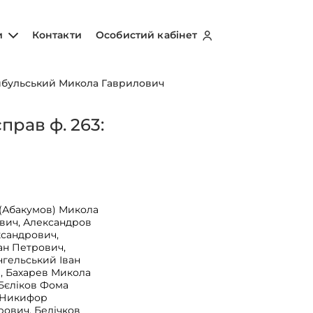
и
Контакти
Особистий кабінет
бульський Микола Гаврилович
рав ф. 263:
(Абакумов) Микола
вич, Александров
ксандрович,
ан Петрович,
нгельський Іван
ч, Бахарев Микола
 Бєліков Фома
 Никифор
рович, Белічков