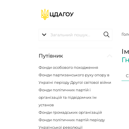
Гол
І
Путівник
Г
Фонди особового походження
Фонди партизанського руху опору в
С
Україні періоду Другої світової війни
Фонди політичних партій і
організацій та підвідомчих їм
установ
Фонди громадських організацій
Фонди політичних партій періоду
Української революції