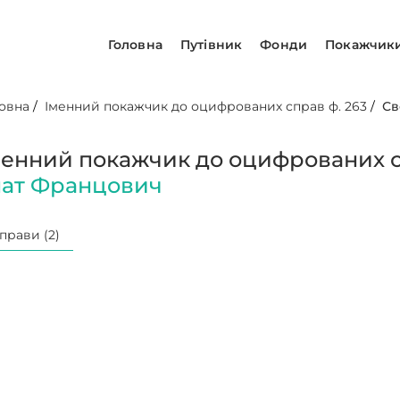
Головна
Путівник
Фонди
Покажчик
овна
/
Іменний покажчик до оцифрованих справ ф. 263
/
Св
менний покажчик до оцифрованих с
нат Францович
прави (2)