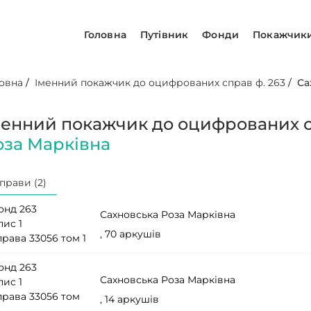
Головна
Путівник
Фонди
Покажчик
овна
/
Іменний покажчик до оцифрованих справ ф. 263
/
Са
менний покажчик до оцифрованих с
оза Марківна
прави (2)
онд 263
Сахновська Роза Марківна
пис 1
, 70 аркушів
рава 33056 том 1
онд 263
Сахновська Роза Марківна
пис 1
права 33056 том
, 14 аркушів