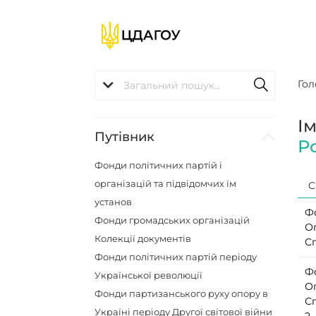
Гол
І
Путівник
Р
Фонди політичних партій і
організацій та підвідомчих їм
С
установ
Ф
Фонди громадських організацій
О
Колекції документів
Сп
Фонди політичних партій періоду
Ф
Української революції
О
Фонди партизанського руху опору в
С
Україні періоду Другої світової війни