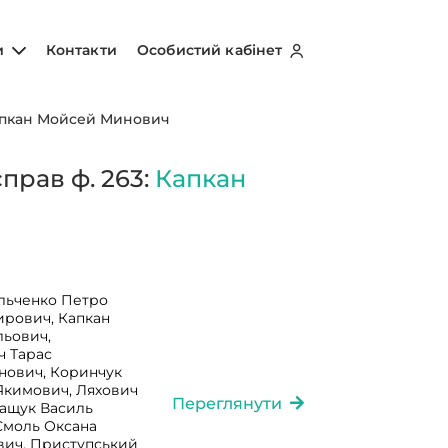
и
Контакти
Особистий кабінет
пкан Мойсей Минович
прав ф. 263:
Капкан
льченко Петро
ирович, Капкан
ьович,
ч Тарас
нович, Коринчук
Якимович, Ляхович
Переглянути
ващук Василь
Смоль Оксана
вич, Приступський