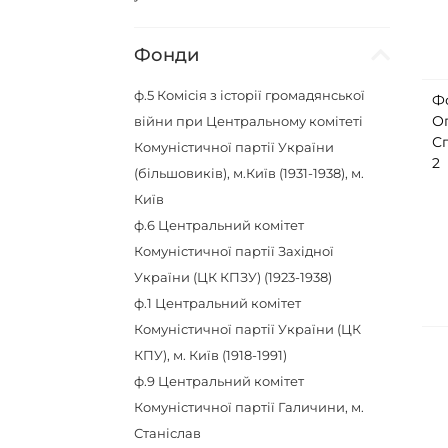
Фонди
ф.5
Комісія з історії громадянської
Ф
О
війни при Центральному комітеті
С
Комуністичної партії України
2
(більшовиків), м.Київ (1931-1938), м.
Київ
ф.6
Центральний комітет
Комуністичної партії Західної
України (ЦК КПЗУ) (1923-1938)
ф.1
Центральний комітет
Комуністичної партії України (ЦК
КПУ), м. Київ (1918-1991)
ф.9
Центральний комітет
Комуністичної партії Галичини, м.
Станіслав