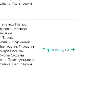
іївна, Гальперин
льченко Петро
ирович, Капкан
ьович,
ч Тарас
нович, Коринчук
Якимович, Ляхович
Переглянути
ващук Василь
Смоль Оксана
вич, Приступський
іївна, Гальперин