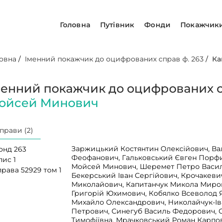
Головна
Путівник
Фонди
Покажчик
овна
/
Іменний покажчик до оцифрованих справ ф. 263
/
Ка
менний покажчик до оцифрованих с
ойсей Минович
прави (2)
Заржицький Костянтин Олексійович, Ва
онд 263
Феофанович, Гальковський Євген Порф
пис 1
Мойсей Минович, Шеремет Петро Васил
рава 52929 том 1
Бекерський Іван Сергійович, Крочакеви
Миколайович, Капитанчук Микола Миро
Григорій Юхимович, Кобялко Всеволод 
Михайло Олександрович, Николайчук-І
Петрович, Синегуб Василь Федорович, 
Тимофіївна, Мрачковський Роман Карпо