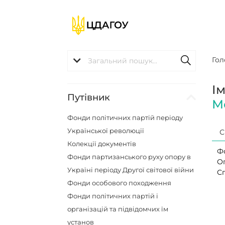
Гол
І
Путівник
М
Фонди політичних партій періоду
Української революції
С
Колекції документів
Ф
Фонди партизанського руху опору в
О
Україні періоду Другої світової війни
Сп
Фонди особового походження
Фонди політичних партій і
організацій та підвідомчих їм
установ