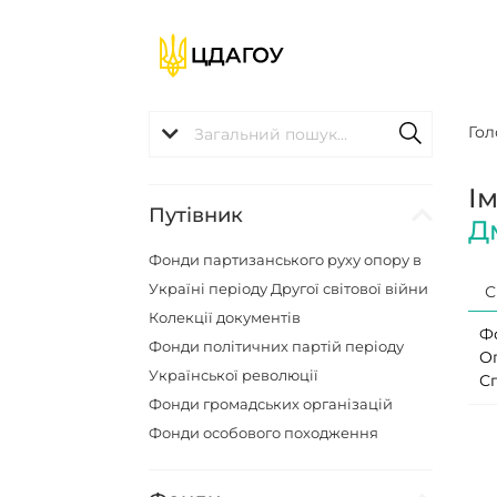
Гол
І
Путівник
Д
Фонди партизанського руху опору в
Україні періоду Другої світової війни
С
Колекції документів
Ф
Фонди політичних партій періоду
О
Української революції
С
Фонди громадських організацій
Фонди особового походження