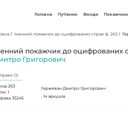
Головна
Путівник
Фонди
Покажчик
овна
/
Іменний покажчик до оцифрованих справ ф. 263
/
Ге
менний покажчик до оцифрованих с
митро Григорович
прави (1)
онд 263
Гержеван Дмитро Григорович
пис 1
, 14 аркушів
права 35245