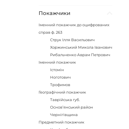
Покажчики
Іменний покажчик до оцифрованих
справ ф. 263
Струк Ілля Васильович
Хоржинський Микола Іванович
Рибальченко Аврам Петрович
Іменний покажчик
Істомін
Ноготович
Трофимов
Географічний покажчик
Таврійська губ.
Основ’янський район
Чернігівщина
Предметний покажчик