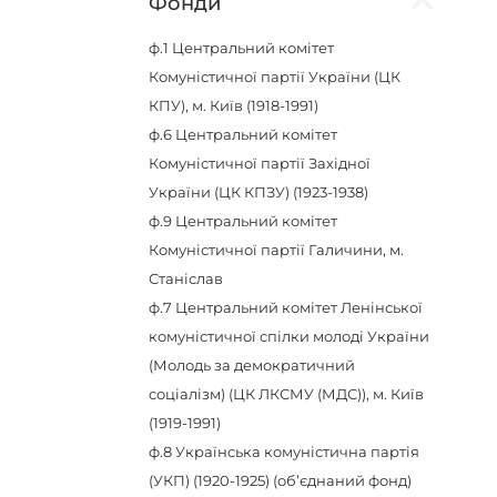
Фонди
ф.1
Центральний комітет
Комуністичної партії України (ЦК
КПУ), м. Київ (1918-1991)
ф.6
Центральний комітет
Комуністичної партії Західної
України (ЦК КПЗУ) (1923-1938)
ф.9
Центральний комітет
Комуністичної партії Галичини, м.
Станіслав
ф.7
Центральний комітет Ленінської
комуністичної спілки молоді України
(Молодь за демократичний
соціалізм) (ЦК ЛКСМУ (МДС)), м. Київ
(1919-1991)
ф.8
Українська комуністична партія
(УКП) (1920-1925) (об’єднаний фонд)