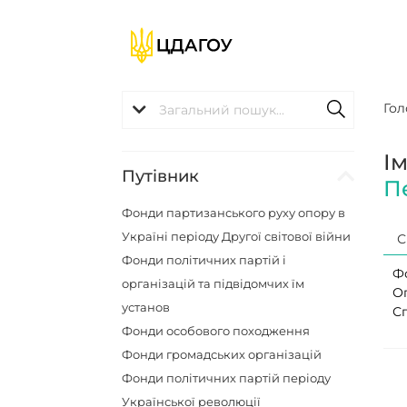
Гол
І
Путівник
П
Фонди партизанського руху опору в
Україні періоду Другої світової війни
С
Фонди політичних партій і
Ф
організацій та підвідомчих їм
О
установ
С
Фонди особового походження
Фонди громадських організацій
Фонди політичних партій періоду
Української революції