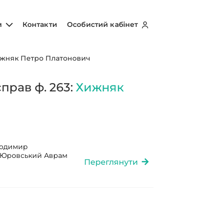
и
Контакти
Особистий кабінет
жняк Петро Платонович
прав ф. 263:
Хижняк
лодимир
, Юровський Аврам
Переглянути