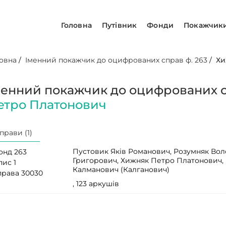
Головна
Путівник
Фонди
Покажчик
овна
/
Іменний покажчик до оцифрованих справ ф. 263
/
Хи
менний покажчик до оцифрованих с
етро Платонович
прави (1)
Пустовик Яків Романович, Розумняк Во
онд 263
Григорович, Хижняк Петро Платонович
пис 1
Калманович (Калганович)
права 30030
, 123 аркушів