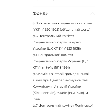
Фонди
ф.8
Українська комуністична партія
(УКП) (1920-1925) (об’єднаний фонд)
ф.6
Центральний комітет
Комуністичної партії Західної
України (ЦК КПЗУ) (1923-1938)
ф.1
Центральний комітет
Комуністичної партії України (ЦК
КПУ), м. Київ (1918-1991)
ф.5
Комісія з історії громадянської
війни при Центральному комітеті
Комуністичної партії України
(більшовиків), м.Київ (1931-1938), м.
Київ
ф.7
Центральний комітет Ленінської