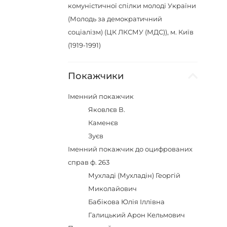
комуністичної спілки молоді України
(Молодь за демократичний
соціалізм) (ЦК ЛКСМУ (МДС)), м. Київ
(1919-1991)
Покажчики
Іменний покажчик
Яковлєв В.
Каменєв
Зуєв
Іменний покажчик до оцифрованих
справ ф. 263
Мухладі (Мухладін) Георгій
Миколайович
Бабікова Юлія Іллівна
Галицький Арон Кельмович