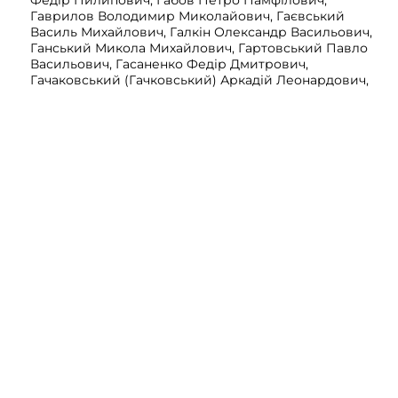
Федір Пилипович, Габов Петро Памфілович,
Гаврилов Володимир Миколайович, Гаєвський
Василь Михайлович, Галкін Олександр Васильович,
Ганський Микола Михайлович, Гартовський Павло
Васильович, Гасаненко Федір Дмитрович,
Гачаковський (Гачковський) Аркадій Леонардович,
Голубєв (Голубов) Михайло Іванович, Горбунов Петро
Іванович, Горянський (Горявський) Юхим
Прокопович, Гричук Анатолій Данилович, Гусєв
Олександр Пантелеймонович, Давидов Олексій
Сергійович, Демиднеко Никанор Семенович, Дзейне
Микола Іванович, Дзюба Григорій Данилович, Діденко
Іван Юхимович, Драніков Микола Семенович, Дудко
Іван Данилович, Дьяков Дмитро Іванович, Жданов
Володимир Якович, Желнов Феодосій Зіновійович,
Жулідов Костянтин Васильович, Журавльов Борис
Станіславович, Завалішин Олексій Михайлович,
Заіканов Володимир Кузьмич, Зайцев Василь Якович,
Зайцев Олександр Якович, Зеньков Петро Іванович,
Зозуля Георгій Федорович , Іщенко Пилип Антонович,
Калмиков Григорій Кирилович, Камбірович Ілля
Миколайович, Караваєв Олександр Іванович,
Каражев Євстафій Степанович, Кац Лев Гершкович,
Кащенко-Крушинський Олександр Адамович,
Кеєрберін Володимир Олександрович, Кирилов