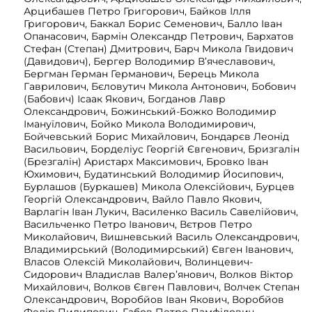
Арцибашев Петро Григорович, Байков Ілля
Григорович, Баккал Борис Семенович, Балло Іван
Опанасович, Бармін Олександр Петрович, Бархатов
Стефан (Степан) Дмитрович, Барч Микола Гвидович
(Давидович), Бергер Володимир В’ячеславович,
Бергман Герман Германович, Берець Микола
Гаврилович, Бєловутич Микола Антонович, Бобович
(Бабович) Ісаак Якович, Богданов Лавр
Олександрович, Божинський-Божко Володимир
Імануїлович, Бойко Микола Володимирович,
Бойчевський Борис Михайлович, Бондарєв Леонід
Васильович, Борделіус Георгій Євгенович, Бризгалін
(Брезгалін) Аристарх Максимович, Бровко Іван
Юхимович, Будатинський Володимир Йосипович,
Бурлашов (Буркашев) Микола Олексійович, Бурцев
Георгій Олександрович, Вайло Павло Якович,
Варлагін Іван Лукич, Василенко Василь Савелійович,
Васильченко Петро Іванович, Вєтров Петро
Миколайович, Вишневський Василь Олександрович,
Владимирський (Володимирський) Євген Іванович,
Власов Олексій Миколайович, Волинцевич-
Сидорович Владислав Валер’янович, Волков Віктор
Михайлович, Волков Євген Павлович, Волчек Степан
Олександрович, Воробйов Іван Якович, Воробйов