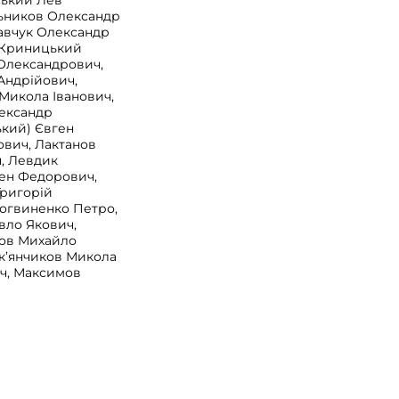
ський Лев
льников Олександр
равчук Олександр
, Криницький
Олександрович,
Андрійович,
Микола Іванович,
ександр
ький) Євген
вич, Лактанов
, Левдик
ен Федорович,
Григорій
Логвиненко Петро,
вло Якович,
нов Михайло
ук’янчиков Микола
ч, Максимов
ргій Федорович,
тро
ч, Мартенс Йоган
Іван Трохимович,
енгер Дмитро
ч, Миронов Іван
Мішінов Іван