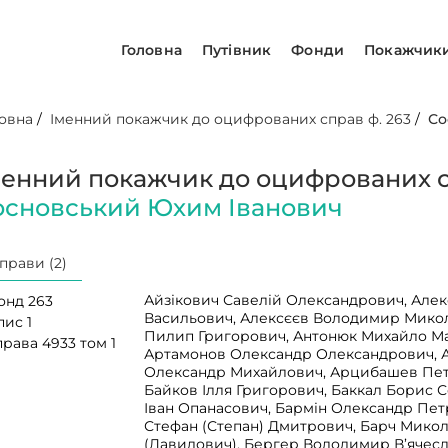
Головна
Путівник
Фонди
Покажчик
овна
/
Іменний покажчик до оцифрованих справ ф. 263
/
Со
менний покажчик до оцифрованих сп
основський Юхим Іванович
прави (2)
Айзікович Савелій Олександрович, Але
онд 263
Васильович, Алексєєв Володимир Мико
пис 1
Пилип Григорович, Антонюк Михайло М
рава 4933 том 1
Артамонов Олександр Олександрович,
Олександр Михайлович, Арцибашев Пет
Байков Ілля Григорович, Баккал Борис 
Іван Опанасович, Бармін Олександр Пет
Стефан (Степан) Дмитрович, Барч Мико
(Давидович), Бергер Володимир В’ячес