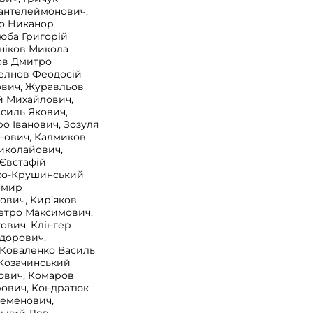
Пантелеймонович,
ко Никанор
юба Григорій
ніков Микола
ков Дмитро
елнов Феодосій
ович, Журавльов
й Михайлович,
силь Якович,
о Іванович, Зозуля
онович, Калмиков
Миколайович,
 Євстафій
нко-Крушинський
имир
ович, Кир’яков
Петро Максимович,
ович, Клінгер
идорович,
Коваленко Василь
 Козачинський
ович, Комаров
рович, Кондратюк
Семенович,