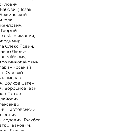
рилович,
Бабович) Ісаак
 Божинський-
Микола
хайлович,
 Георгій
арх Максимович,
Володимир
а Олексійович,
авло Якович,
Савелійович,
етро Миколайович,
Владимирський
ов Олексій
Владислав
ч, Волков Євген
ч, Воробйов Іван
бов Петро
лайович,
Олександр
ич, Гартовський
итрович,
онардович, Голубєв
етро Іванович,
вич, Гричук