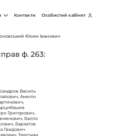
и
Контакти
Особистий кабінет
сновський Юхим Іванович
рав ф. 263:
ксандров Василь
лайович, Амелін
артинович,
 Арцибашев
ро Григорович,
Семенович, Балло
рович, Бархатов
ла Гвидович
лавович, Бергман