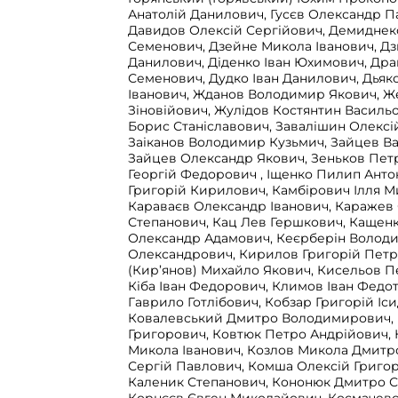
Анатолій Данилович, Гусєв Олександр 
Давидов Олексій Сергійович, Демидне
Семенович, Дзейне Микола Іванович, Дз
Данилович, Діденко Іван Юхимович, Дра
Семенович, Дудко Іван Данилович, Дья
Іванович, Жданов Володимир Якович, Ж
Зіновійович, Жулідов Костянтин Василь
Борис Станіславович, Завалішин Олексі
Заіканов Володимир Кузьмич, Зайцев Ва
Зайцев Олександр Якович, Зеньков Петр
Георгій Федорович , Іщенко Пилип Ант
Григорій Кирилович, Камбірович Ілля 
Караваєв Олександр Іванович, Каражев
Степанович, Кац Лев Гершкович, Каще
Олександр Адамович, Кеєрберін Волод
Олександрович, Кирилов Григорій Петр
(Кир’янов) Михайло Якович, Кисельов 
Кіба Іван Федорович, Климов Іван Федот
Гаврило Готлібович, Кобзар Григорій Іс
Ковалевський Дмитро Володимирович, 
Григорович, Ковтюк Петро Андрійович,
Микола Іванович, Козлов Микола Дмитр
Сергій Павлович, Комша Олексій Григо
Каленик Степанович, Кононюк Дмитро 