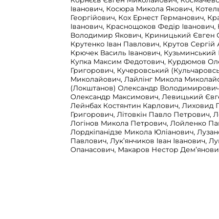
Корнєєв Євген Миколайович, Космачев
Іванович, Косюра Микола Якович, Коте
Георгійович, Кох Ернест Германович, К
Іванович, Краснощоков Федір Іванович
Володимир Якович, Криницький Євген 
Крутенко Іван Павлович, Крутов Сергій 
Крючек Василь Іванович, Кузьминський 
Купка Максим Федотович, Курдюмов Ол
Григорович, Кучеровський (Кульчаровс
Миколайович, Лайлінг Микола Миколайо
(Локштанов) Олександр Володимирович
Олександр Максимович, Левицький Євг
Лейнбах Костянтин Карлович, Лиховид 
Григорович, Літовкін Павло Петрович, 
Логінов Микола Петрович, Лойленко Па
Лордкіпанідзе Микола Юліанович, Луза
Павлович, Лук’янчиков Іван Іванович, Л
Опанасович, Макаров Нестор Дем’янови
Микола Лук’янович, Максимовський Гео
Малахін Павло Сергійович, Марков Дми
Владиславович, Марков Микола Іванови
Вільгельмович (Мандис Іоан), Масалітін 
Медведєв Борис Володимирович, Мерт
Федорович, Миролюбов Микола Петрови
Васильович, Михайлов Павло Іванович, 