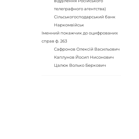
відділення Російського
телеграфного агентства)
Сільськогосподарський банк
Наркомвійськ
Іменний покажчик до оцифрованих
справ ф. 263
Сафронов Олексій Васильович
Каплунов Йосип Нисонович
Цалюк Волько Беркович