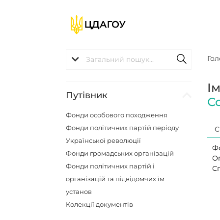
Гол
І
Путівник
С
Фонди особового походження
Фонди політичних партій періоду
С
Української революції
Ф
Фонди громадських організацій
О
Фонди політичних партій і
Сп
організацій та підвідомчих їм
установ
Колекції документів