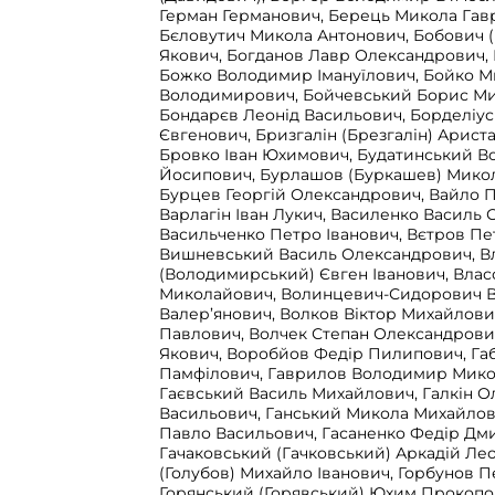
Герман Германович, Берець Микола Гав
Бєловутич Микола Антонович, Бобович (
Якович, Богданов Лавр Олександрович,
Божко Володимир Імануїлович, Бойко 
Володимирович, Бойчевський Борис Ми
Бондарєв Леонід Васильович, Борделіус
Євгенович, Бризгалін (Брезгалін) Арист
Бровко Іван Юхимович, Будатинський 
Йосипович, Бурлашов (Буркашев) Микол
Бурцев Георгій Олександрович, Вайло П
Варлагін Іван Лукич, Василенко Василь 
Васильченко Петро Іванович, Вєтров П
Вишневський Василь Олександрович, 
(Володимирський) Євген Іванович, Влас
Миколайович, Волинцевич-Сидорович 
Валер’янович, Волков Віктор Михайлови
Павлович, Волчек Степан Олександрови
Якович, Воробйов Федір Пилипович, Га
Памфілович, Гаврилов Володимир Мико
Гаєвський Василь Михайлович, Галкін 
Васильович, Ганський Микола Михайлов
Павло Васильович, Гасаненко Федір Дм
Гачаковський (Гачковський) Аркадій Ле
(Голубов) Михайло Іванович, Горбунов П
Горянський (Горявський) Юхим Прокопо