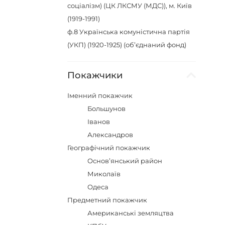
соціалізм) (ЦК ЛКСМУ (МДС)), м. Київ
(1919-1991)
ф.8
Українська комуністична партія
(УКП) (1920-1925) (об’єднаний фонд)
Покажчики
Іменний покажчик
Большунов
Іванов
Александров
Географічний покажчик
Основ’янський район
Миколаїв
Одеса
Предметний покажчик
Американські земляцтва