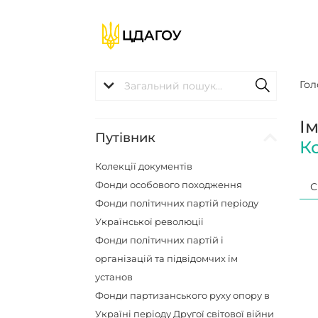
Гол
І
Путівник
К
Колекції документів
Фонди особового походження
С
Фонди політичних партій періоду
Української революції
Фонди політичних партій і
організацій та підвідомчих їм
установ
Фонди партизанського руху опору в
Україні періоду Другої світової війни