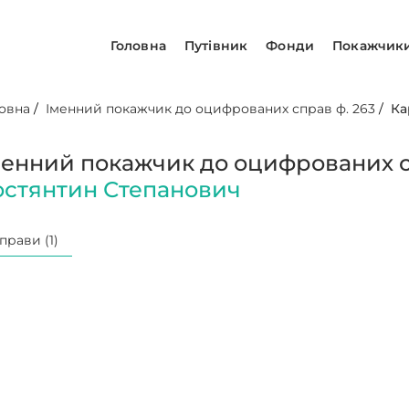
Головна
Путівник
Фонди
Покажчик
овна
/
Іменний покажчик до оцифрованих справ ф. 263
/
Ка
менний покажчик до оцифрованих с
остянтин Степанович
прави (1)