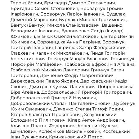
Терентійович, Бригадир Дмитро Степанович,
Бригадир Семен Степанович, Броварчук Трохим
Іларіонович, Броворчук Ларіон Іванович, Будалак
Дементій Маркович, Бурлака Микола Трохимович,
Вантух (Вамтух) Микола Станіславович, Ващенко
Володимир Іванович, Вдовиченко Сидір (Ісидор)
Юхимович, Візнюк Омелян Євтихійович, Вітер Дем’ян
Юхимович, Вороницька Анна Петрівна, Ворончук
Григорій Іванович, Гаврилюк Захар Феодосійович,
Гладкевич Каленик Миколайович, Гнида Григорій
Костянтинович, Гончарук Мануїл Власович, Горяничук
Порфирій Матвійович, Грабовська Єфросинія Агеївна,
Грабовський Михайло Данилович, Гринчук Євген
Григорович, Демченко Федір Лаврентійович,
Дереховський Павло Якович, Деріховський Федір
Якович, Дмитрієв Кузьма Данилович, Добровольська
Віра Агеївна, Добровольський Григорій Григорович,
Добровольський Григорій Наумович,
Добровольський Степан Пантелеймонович, Дубенчук
Юхим Євменович, Д’яченко Степан Тимофійович,
Єгоров Калістрат Прокопович , Зозулинський
Володимир Пилипович, Кіпер Антон Андрійович,
Клячков Платон Федорович, Колесник Кузьма
Данилович, Колесніков Василь Якович, Костецький
Іван Лук’янович, Крижановський Петро