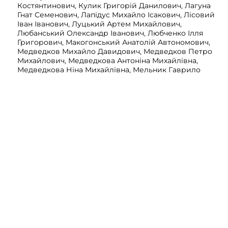
Костянтинович, Кулик Григорій Данилович, Лагуна
Гнат Семенович, Лапідус Михайло Ісакович, Лісовий
Іван Іванович, Луцький Артем Михайлович,
Любанський Олександр Іванович, Любченко Ілля
Григорович, Макогонський Анатолій Автономович,
Медведков Михайло Давидович, Медведков Петро
Михайлович, Медведкова Антоніна Михайлівна,
Медведкова Ніна Михайлівна, Мельник Гаврило
Антонович, Мельник Данило Антонович, Міняйло
Марко Данилович, Мірошніченко Семен Олексійович,
Мокряк Олександр Іванович, Молчанський
Олександр Дементійович, Мушенко Сидір
Олексійович, Омельченко Григорій Денисович,
Орлик Митрофан Феодорович, Павлов Микита
Федорович, Павлов Феодосій Пантелеймонович,
Паращенко Остап Єрофійович, Пацалюк Іван
Мартинович, Плешко Андрій Єфстафійович,
Побережець Микита Данилович, Подольський
Анатолій Васильович, Подольський Василь Ілліч,
Поліщук Макарій Якович, Пономар Роман
Михайлович, Прокопенко Григорій Ісакович,
Прокопенко Григорій Кірович, Пятаков Іван
Леонідович, Редьков-Осташевський Стефан
Севастянович, Ростимишин Василь Степанович,
Ростимишин Григорій Олександрович, Русавський