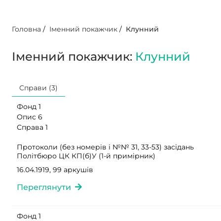
Головна
/
Іменний покажчик
/
Клунний
Іменний покажчик:
Клунний
Справи (3)
Фонд 1
Опис 6
Справа 1
Протоколи (без номерів і №№ 31, 33-53) засідань
Політбюро ЦК КП(б)У (1-й примірник)
16.04.1919, 99 аркушів
Переглянути
Фонд 1