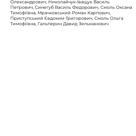
Олександрович, Николайчук-Іващук Василь
Петрович, Синегуб Василь Федорович, Смоль Оксана
Тимофіївна, Мрачковський Роман Карпович,
Приступський Євдоким Григорович, Смоль Ольга
Тимофіївна, Гальперин Давид Зельманович
, 282 аркушів
Переглянути
© 2026
ЦДАГОУ
. Всі права захищені
Powered by
ARCHIUM