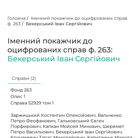
Головна
/
Іменний покажчик до оцифрованих справ
ф. 263
/
Бекерський Іван Сергійович
Іменний покажчик до
оцифрованих справ ф. 263:
Бекерський Іван Сергійович
Справи (2)
Фонд 263
Опис 1
Справа 52929 том 1
Заржицький Костянтин Олексійович, Вальченко
Петро Феофанович, Гальковський Євген
Порфирович, Капкан Мойсей Минович, Шеремет
Петро Васильович, Бекерський Іван Сергійович,
Крочакевич Тарас Миколайович, Капитанчук Микола