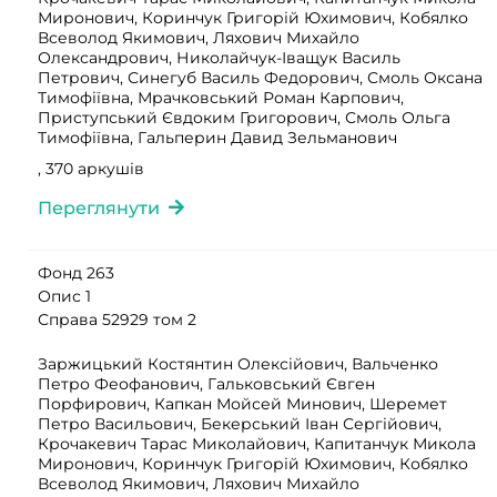
Миронович, Коринчук Григорій Юхимович, Кобялко
Всеволод Якимович, Ляхович Михайло
Олександрович, Николайчук-Іващук Василь
Петрович, Синегуб Василь Федорович, Смоль Оксана
Тимофіївна, Мрачковський Роман Карпович,
Приступський Євдоким Григорович, Смоль Ольга
Тимофіївна, Гальперин Давид Зельманович
, 370 аркушів
Переглянути
Фонд 263
Опис 1
Справа 52929 том 2
Заржицький Костянтин Олексійович, Вальченко
Петро Феофанович, Гальковський Євген
Порфирович, Капкан Мойсей Минович, Шеремет
Петро Васильович, Бекерський Іван Сергійович,
Крочакевич Тарас Миколайович, Капитанчук Микола
Миронович, Коринчук Григорій Юхимович, Кобялко
Всеволод Якимович, Ляхович Михайло