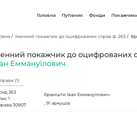
Головна
Путівник
Фонди
Покажчик
овна
/
Іменний покажчик до оцифрованих справ ф. 263
/
Бр
менний покажчик до оцифрованих с
ван Еммануїлович
прави (1)
онд 263
Бранішти Іван Еммануїлович
пис 1
, 91 аркушів
права 30907