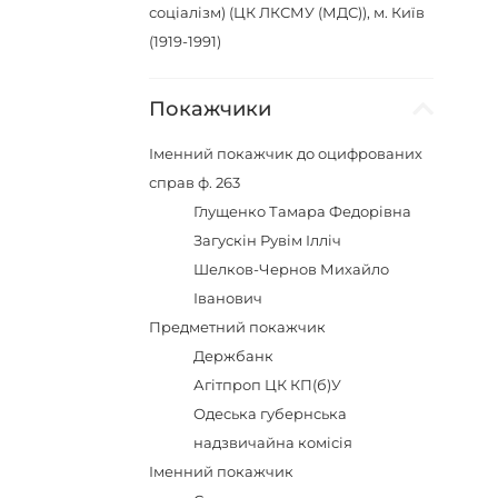
соціалізм) (ЦК ЛКСМУ (МДС)), м. Київ
(1919-1991)
Покажчики
Іменний покажчик до оцифрованих
справ ф. 263
Глущенко Тамара Федорівна
Загускін Рувім Ілліч
Шелков-Чернов Михайло
Іванович
Предметний покажчик
Держбанк
Агітпроп ЦК КП(б)У
Одеська губернська
надзвичайна комісія
Іменний покажчик