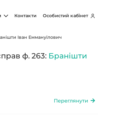
и
Контакти
Особистий кабінет
анішти Іван Еммануїлович
прав ф. 263:
Бранішти
Переглянути