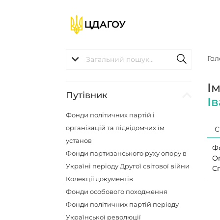
Гол
І
Путівник
І
Фонди політичних партій і
організацій та підвідомчих їм
С
установ
Ф
Фонди партизанського руху опору в
О
Україні періоду Другої світової війни
С
Колекції документів
Фонди особового походження
Фонди політичних партій періоду
Української революції