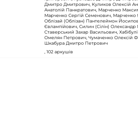
Дмитро Дмитрович, Куликов Олексій Ан
Анатолій Панкратович, Марченко Макси
Марченко Сергій Семенович, Марченко 
Облізай (Облізан) Пантелеймон Йосипо
Євлампійович, Силин (Сілін) Олександр
Ставерський Захар Васильович, Хабібулі
Омелян Петрович, Чумаченко Олексій Ф
Шкабура Дмитро Петрович
, 102 аркушів