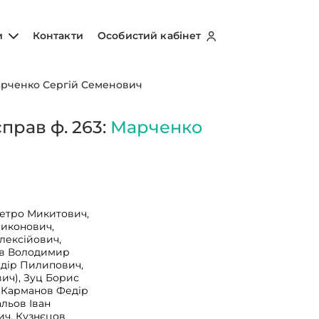
и
Контакти
Особистий кабінет
рченко Сергій Семенович
прав ф. 263:
Марченко
Петро Микитович,
Никонович,
Олексійович,
ов Володимир
едір Пилипович,
ич), Зуц Борис
 Карманов Федір
альов Іван
ч, Кузнєцов