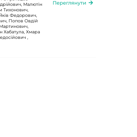
Переглянути
дрійович, Малютін
м Тихонович,
Яків Федорович,
вич, Попов Овдій
 Мартинович,
н Хабатула, Хмара
едосійович ,