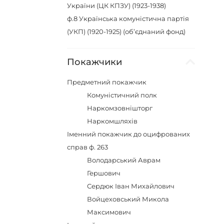
України (ЦК КПЗУ) (1923-1938)
ф.8
Українська комуністична партія
(УКП) (1920-1925) (об’єднаний фонд)
Покажчики
Предметний покажчик
Комуністичний полк
Наркомзовнішторг
Наркомшляхів
Іменний покажчик до оцифрованих
справ ф. 263
Володарський Аврам
Гершович
Сердюк Іван Михайлович
Войцеховський Микола
Максимович