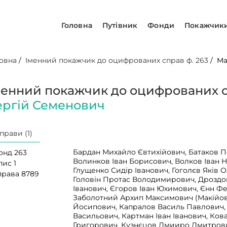
Головна
Путівник
Фонди
Покажчик
овна
/
Іменний покажчик до оцифрованих справ ф. 263
/
Ма
менний покажчик до оцифрованих с
ергій Семенович
прави (1)
Бардан Михайло Євтихійович, Батаков 
онд 263
Волинков Іван Борисович, Волков Іван 
пис 1
Глущенко Сидір Іванович, Гоголєв Яків 
права 8789
Головін Протас Володимирович, Дрозд
Іванович, Єгоров Іван Юхимович, Єнн Ф
Заболотний Архип Максимович (Макійов
Йосипович, Капралов Василь Павлович,
Васильович, Картман Іван Іванович, Ков
Григорович, Кузнєцов Дмииро Дмитрови