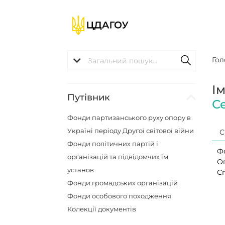
Гол
І
Путівник
С
Фонди партизанського руху опору в
Україні періоду Другої світової війни
С
Фонди політичних партій і
Ф
організацій та підвідомчих їм
О
установ
С
Фонди громадських організацій
Фонди особового походження
Колекції документів