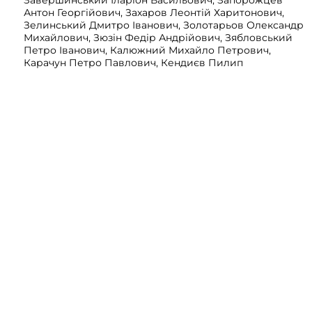
Завершинський Іларіон Васильович, Запорожцев
Антон Георгійович, Захаров Леонтій Харитонович,
Зелинський Дмитро Іванович, Золотарьов Олександр
Михайлович, Зюзін Федір Андрійович, Зябловський
Петро Іванович, Калюжний Михайло Петрович,
Карачун Петро Павлович, Кендиєв Пилип
Васильович, Китайгородський Севастян Ілліч,
Ковалевич Іван Максимович, Ковальський Сергій
Карлович, Коргунов Володимир Васильович, Костін
Володимир Якович, Коцуба Іван Юхимович, Кочубей
Ілля Єпіфанович, Кошіль Андрій Іванович, Кошут
Федір Іванович, Кремянський Микола Іванович,
Кузенков Дмитро Павлович, Кузьмін Іван
Тимофійович, Курєнной (Курінний) Пилип Іванович,
Куркевич Олександр Петрович, Лещенко Сергій
Костянтинович, Лабутін Михайло Олександрович,
Лозовий Сергій Степанович, Лонгінов Віктор
Олександрович, Лопатинський Федір Борисович,
Луковкін Юхим Максимович, Мазуров Іван
Максимович, Максимов Георгій Михайлович,
Максимов Михайло Олександрович, Манзюк Григорій
Юхимович, Марковський Петро Феліксович,
Мартиненко Давид Михайлович, Матвейчук
(Матвійчук) Степан Іванович, Михайлов Дмитро
Прокопович, Михайлов Костянтин Іванович,