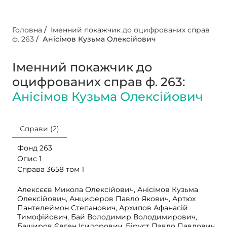
Головна
/
Іменний покажчик до оцифрованих справ
ф. 263
/
Анісімов Кузьма Олексійович
Іменний покажчик до
оцифрованих справ ф. 263:
Анісімов Кузьма Олексійович
Справи (2)
Фонд 263
Опис 1
Справа 3658 том 1
Алексєєв Микола Олексійович, Анісімов Кузьма
Олексійович, Анциферов Павло Якович, Артюх
Пантелеймон Степанович, Архипов Афанасій
Тимофійович, Бай Володимир Володимирович,
Баширов Євген Ісидорович, Біруст Павло Павлович,