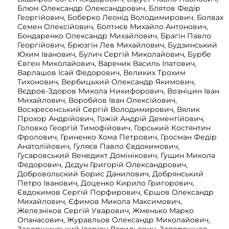
Блюм Олександр Олександрович, Блятов Федір
Георгійович, Боберко Леонід Володимирович, Болвах
Семен Олексійович, Болтнєв Михайло Антонович,
Бондаренко Олександр Михайлович, Брагін Павло
Георгійович, Брюзгін Лев Михайлович, Будзинський
Юхим Іванович, Булич Сергій Миколайович, Бурбе
Євген Миколайович, Вареник Василь Іпатович,
Варлашов Ісай Федорович, Великих Трохим
Тихонович, Вербицький Олександр Якимович,
Вєдров-Здоров Микола Никифорович, Возніцин Іван
Михайлович, Воробйов Іван Олексійович,
Воскресенський Сергій Володимирович, Вялик
Прохор Андрійович, Гожій Андрій Дементійович,
Головко Георгій Тимофійович, Горський Костянтин
Фролович, Гриненко Хома Петрович, Гросман Федір
Анатолійович, Гуляєв Павло Євдокимович,
Гусаровський Венедикт Домінікович, Гущин Микола
Федорович, Дєдун Григорій Олександрович,
Добровольский Борис Данилович, Добрянський
Петро Іванович, Доценко Кирило Григорович,
Євдокимов Сергій Порфирович, Єршов Олександр
Михайлович, Єфимов Микола Максимович,
Железніков Сергій Уварович, Жменько Марко
Опанасович, Журавльов Олександр Миколайович,