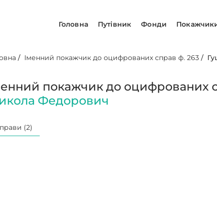
Головна
Путівник
Фонди
Покажчик
овна
/
Іменний покажчик до оцифрованих справ ф. 263
/
Гу
менний покажчик до оцифрованих с
икола Федорович
прави (2)