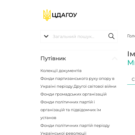
Гол
І
Путівник
М
Колекції документів
Фонди партизанського руху опору в
С
Україні періоду Другої світової війни
Фонди громадських організацій
Фонди політичних партій і
організацій та підвідомчих їм
установ
Фонди політичних партій періоду
Української революції