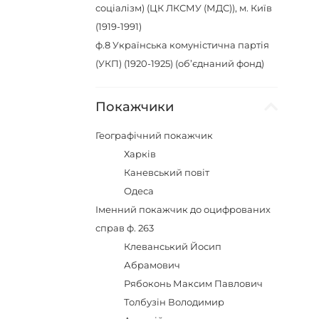
соціалізм) (ЦК ЛКСМУ (МДС)), м. Київ
(1919-1991)
ф.8
Українська комуністична партія
(УКП) (1920-1925) (об’єднаний фонд)
Покажчики
Географічний покажчик
Харків
Каневський повіт
Одеса
Іменний покажчик до оцифрованих
справ ф. 263
Клеванський Йосип
Абрамович
Рябоконь Максим Павлович
Толбузін Володимир