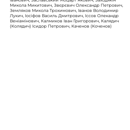
Іванович, Заславський Моцарт Якович, Заходякін
Микола Микитович, Звєрєвич Олександр Петрович,
Земляков Микола Трохимович, Іванов Володимир
Лукич, Іосіфов Василь Дмитрович, Іссов Олекандр
Веніамінович, Калмиков Іван Григорович, Калядич
(Колядич) Ісидор Петрович, Каченов (Коченов)
Дмитро Дмитрович, Кашпіров Борис
Володимирович, Кащеєв Григорій Іванович,
Ковтуненко Андрій Микитович, Козлов Іван
Григорович, Колесніков Костянтин Матвійович,
Колкунов Володимир Володимирович, Коломієць
Василь Ігнатович, Кондаракі Петро Олександрович,
Коржевський Володимир Вікторович, Короткий Іван
Дмитрович, Котляревський Євген Всеволодович,
Котов Микола Євгенович, Кратенко Павло Савич,
Кривенко Іван Григорович, Кривенко Петро
Васильович, Крумм Генріх Матвійович, Кручинін
Олексій Гаврилович, Крушельницький Олександр
Лук’янович, Кудь Володимир Миколайович, Куравкін
Микола Євгенович, Курдиновський Федір
Семенович, Курдюмов Василь Дмитрович,
Курмоярцев Олександр Ігнатович, Латишкевич
Василь Павлович, Лебедєв Леонід Володимирович,
Лебедєв Микола Никифорович (Миколайович),
Левтеєв Микола Миколайович, Левченко Іван