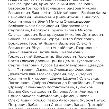
Олександрович, Архангельський Іван Іванович,
Батраков Григорій Васильович, Бахарев Микола
Васильович, Бахтін Матвій Михайлович, Бєліков Фома
Самойлович, Беменський (Билинський) Никифор
Костянтинович, Білий Микола Олександрович,
Белічков Фома Самойлович, Білоглазов Ілля
Сергійович, Бєлотуков Ібрагім, Біляєв Микола
Олександрович, Благоразумов Михайло Дмитрович,
Блінов Іван Іванович, Борзун Віктор Йосипович,
Борисенко Георгій Якович, Васильєв Олексій
Васильович, Вітухін Іван Андрійович, Гавриленко
Денис Іванович, Гвоздь Іван Ємельянович,
Горжевський Володимир Вікторович, Горюнович
Євген Олександрович, Гринін Дем’ян, Гусельников
Сергій Павлович, Гуссов Денис Макарович, Давидов
Ілля Петрович, Данещик Олександр Федорович,
Дементьєв Іван Олександрович, Дєдік (Дєдик)
Костянтин Вікторович, Дідуля (Дєдуля) Олександр
Логвинович, Добров Олександр Георгійович , Дреєр
(Дрейєр) Олександр Костянтинович, Дьяконов
Василь Олександрович, Ємченко Аким Акимович,
Єршов Микола Михайлович, Єфимець Василь
Олексійович, Жлобо Петро Антонович, Журкін Петро
Петрович, Забавін Іван Степанович, Запара Григорій