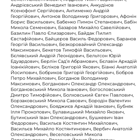
Андрієвський Венедикт Іванович, Анкудінов
Ксенофонт Сергійович, Антименко Андрій
Георгійович, Антонов Володимир Григорович, Афонін
Борис Васильович, Бабенко Пимон Степанович, Бабін
Микола Семенович, Базаров Михайло Савелійович,
Базилин Павло Єлизарович, Байдак Пилип
Євстафійович, Байцеров Василь Федорович, Баранов
Георгій Васильович, Безкоровайний Олександр
Максимович, Бекетов Тимофій Васильович,
Бєлявський Андрій Леонідович, Бельтсон Юрій
Едуардович, Берлін Сад’я Абрамович, Бєлавін Аркадій
Іоанікійович, Бєліков Григорій Якович, Біанкі Анатолій
Йосипович, Бобриков Григорій Георгійович, Бобров
Петро Михайлович, Богданов Володимир
Максимович, Богданович Олександр Олександрович,
Богдановський Микола Іванович, Богословський
Дмитро Тимофійович, Болховський Євген Павлович,
Борзаковський Микола Савович, Бородін Валентин
Олександрович, Бояджиєв Аркадій Іванович, Бубняк
Ілля Прокопович, Булавицький Михайло Якович,
Бутинський Іван Олександрович, Бушкевич Іван
Федорович, Васильєв Костянтин Михайлович,
Васильєв Михайло Костянтинович, Вербич Анатолій
Олександрович, Веселовський Микола