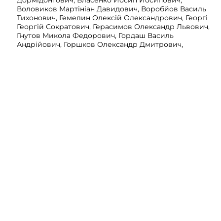
Дормідонтович, Власенко Йосип Йосипович,
Воловиков Мартініан Давидович, Воробйов Василь
Тихонович, Гемелин Олексій Олександрович, Георгі
Георгій Сократович, Герасимов Олександр Львович,
Гнутов Микола Федорович, Гордаш Василь
Андрійович, Горшков Олександр Дмитрович,
Греганиченко Олексій Васильович, Григоренко
Олександр Аполонович, Григор’єв Олександр
Сильвестрович, Гриєльський Олександр Федорович,
Гриценко Іван Акакійович, Гришин Андрій Макарович,
Гусаковський Георгій Миколайович, Давидон Іван
Максимович, Дем’янович Микола Миколайович,
Дерожинський Володимир Миколайович, Демушкін
Василь Тимофійович, Диський (Дісскій) Микола
Георгійович, Дмитриєвський-Дитмар Олександр
Петрович, Дума Микола Володимирович, Думенко
Сергій Іванович, Дуранте Юлій Густавович,
Ельманович Сергій Спиридонович, Єрасов Федір
Семенович, Жемерикин Захарій Васильович,
Животков Андрій Андрійович, Житецький Дмитро
Платонович, Жуков Євген Костянтинович, Забеделій
Олексій Андрійович, Заікін Володимир Дмитрович,
Затовський Петро Григорович, Звєзда Микола
Григорович, Звєрєв-Богданов Митрофан Васильович,
Ібряєв Федір Миколайович, Іванов Павло Іонович,