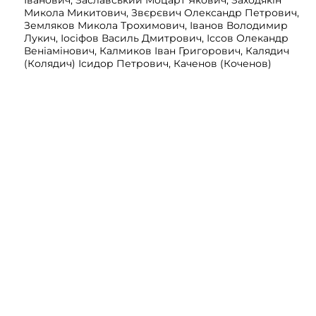
Іванович, Заславський Моцарт Якович, Заходякін
Микола Микитович, Звєрєвич Олександр Петрович,
Земляков Микола Трохимович, Іванов Володимир
Лукич, Іосіфов Василь Дмитрович, Іссов Олекандр
Веніамінович, Калмиков Іван Григорович, Калядич
(Колядич) Ісидор Петрович, Каченов (Коченов)
Дмитро Дмитрович, Кашпіров Борис
Володимирович, Кащеєв Григорій Іванович,
Ковтуненко Андрій Микитович, Козлов Іван
Григорович, Колесніков Костянтин Матвійович,
Колкунов Володимир Володимирович, Коломієць
Василь Ігнатович, Кондаракі Петро Олександрович,
Коржевський Володимир Вікторович, Короткий Іван
Дмитрович, Котляревський Євген Всеволодович,
Котов Микола Євгенович, Кратенко Павло Савич,
Кривенко Іван Григорович, Кривенко Петро
Васильович, Крумм Генріх Матвійович, Кручинін
Олексій Гаврилович, Крушельницький Олександр
Лук’янович, Кудь Володимир Миколайович, Куравкін
Микола Євгенович, Курдиновський Федір
Семенович, Курдюмов Василь Дмитрович,
Курмоярцев Олександр Ігнатович, Латишкевич
Василь Павлович, Лебедєв Леонід Володимирович,
Лебедєв Микола Никифорович (Миколайович),
Левтеєв Микола Миколайович, Левченко Іван