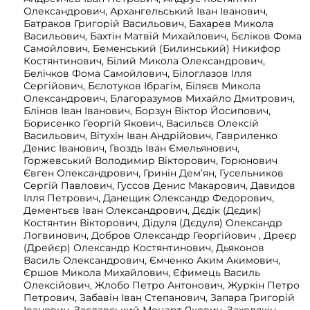
Олександрович, Архангельський Іван Іванович,
Батраков Григорій Васильович, Бахарев Микола
Васильович, Бахтін Матвій Михайлович, Бєліков Фома
Самойлович, Беменський (Билинський) Никифор
Костянтинович, Білий Микола Олександрович,
Белічков Фома Самойлович, Білоглазов Ілля
Сергійович, Бєлотуков Ібрагім, Біляєв Микола
Олександрович, Благоразумов Михайло Дмитрович,
Блінов Іван Іванович, Борзун Віктор Йосипович,
Борисенко Георгій Якович, Васильєв Олексій
Васильович, Вітухін Іван Андрійович, Гавриленко
Денис Іванович, Гвоздь Іван Ємельянович,
Горжевський Володимир Вікторович, Горюнович
Євген Олександрович, Гринін Дем’ян, Гусельников
Сергій Павлович, Гуссов Денис Макарович, Давидов
Ілля Петрович, Данещик Олександр Федорович,
Дементьєв Іван Олександрович, Дєдік (Дєдик)
Костянтин Вікторович, Дідуля (Дєдуля) Олександр
Логвинович, Добров Олександр Георгійович , Дреєр
(Дрейєр) Олександр Костянтинович, Дьяконов
Василь Олександрович, Ємченко Аким Акимович,
Єршов Микола Михайлович, Єфимець Василь
Олексійович, Жлобо Петро Антонович, Журкін Петро
Петрович, Забавін Іван Степанович, Запара Григорій