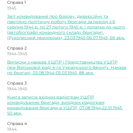
Справа 1
1945
Звіт командування про бойову, диверсійну та
партійно-політичну роботу бригади за період з 6
серпня 1944 р. по 27 лютого 1945 р. і додатки до нього
(автобіографії командного складу бригади).
(Рукописний примірник), 23.03.1945-06.07.1945, 66 арк.
Справа 2
1944-1945
Виписки з наказів УШПР і Представництва УШПР
при Військовій раді 4-го Українського фронту. Накази
по бригаді, 03.08.1944-05.03.1945, 88 арк.
Справа 3
1944-1945
Книга записів вхідних радіограм УШПР
командуванню бригади, вихідних радіограм
командування бригади в УШПР, 07.08.1944-22.01.1945,
50 арк.
Справа 4
1944