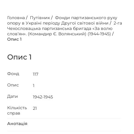
Головна
/
Путівник
/
Фонди партизанського руху
опору в Україні періоду Другої світової війни
/
2-га
Чехословацька партизанська бригада «За волю
слов’ян». (Командир Є. Волянський) (1944-1945)
/
Опис 1
Опис 1
Фонд
117
Опис
1
Дати
1942-1945
Кількість
21
справ
Анотація