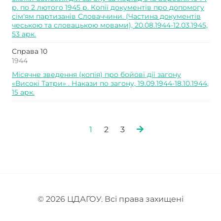
р. по 2 лютого 1945 р. Копії документів про допомогу
сім'ям партизанів Словаччини. (Частина документів
чеською та словацькою мовами), 20.08.1944-12.03.1945,
53 арк.
Справа 10
1944
Місячне зведення (копія) про бойові дії загону
«Високі Татри» . Накази по загону, 19.09.1944-18.10.1944,
15 арк.
1
2
3
© 2026
ЦДАГОУ
. Всі права захищені