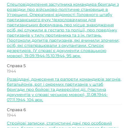
Спецповідомлення заступника командира бригади з
розвідки про військово-політичне становище в
Угорщині. Оперативні відомості Головного штабу
партизанського руху Чехословаччини для
партизанських формувань про місце знаходження
осіб, які служили в гестапо та поліції, про поведінку
партизанів у тилу противника та з ін. питань.
Протоколи допитів партизанів, які вчинили злочини;
осіб, які співпрацювали з окупантами. Список
дезертирів. (У справі є документи словацькою
мовою), 19.09.1944-15.10.1944, 95 арк.
Справа 5
1944
Розвіддані, донесення та рапорти командирів загонів,
батальйонів, рот і окремих партизанів у штаб
бригади про бойові та диверсійні дії. (Частина
документів у справі чеською мовою), 31.08.1944-
07.11.1944, 104 арк.
Справа 6
1944
Стройові записки, статистичні дані про особовий