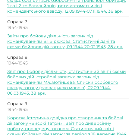
склад, боєприпаси, озброєння та транспорт бригади,
1-го і 2-го батальйонів, роти автоматників і
комендантського взводу, 12.09.1944-07.11.1944, 36 арк.
Справа 7
1944-1945
Звіти про бойову діяльність загону під
командуванням В.І.Бірюкова. Статистичні дані та
схеми бойових дій загону, 09.1944-20.02.1945, 28 арк.
Справа 8
1944-1945
Звіт про бойову діяльність, статистичний звіт і схеми
бойових дій, стройові записки загону під
командуванням М.Є.Вотінцева. Списки особового
складу загону (словацькою мовою), 02.09.1944-
06.03.1945, 38 арк.
Справа 9
1944-1945
Коротка історична довідка про створення та бойові
дії загону «Високі Татри» . Звіт про диверсійну
роботу, проведену загоном. Статистичний звіт і
схеми бойових дій загону за період з 18 вересня 1944