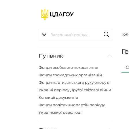
Гол
Г
Путівник
С
Фонди особового походження
Фонди громадських організацій
Фонди партизанського руху опору в
Україні періоду Другої світової війни
Колекції документів
Фонди політичних партій періоду
Української революції