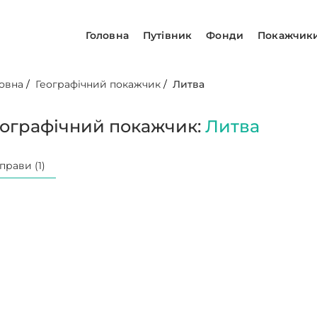
Головна
Путівник
Фонди
Покажчик
овна
/
Географічний покажчик
/
Литва
еографічний покажчик:
Литва
прави (1)