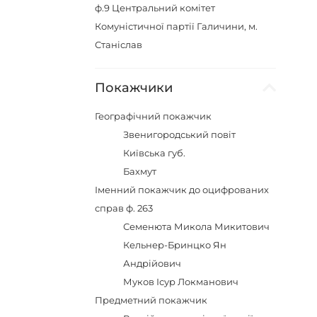
ф.9
Центральний комітет
Комуністичної партії Галичини, м.
Станіслав
Покажчики
Географічний покажчик
Звенигородський повіт
Київська губ.
Бахмут
Іменний покажчик до оцифрованих
справ ф. 263
Семенюта Микола Микитович
Кельнер-Бринцко Ян
Андрійович
Муков Ісур Локманович
Предметний покажчик