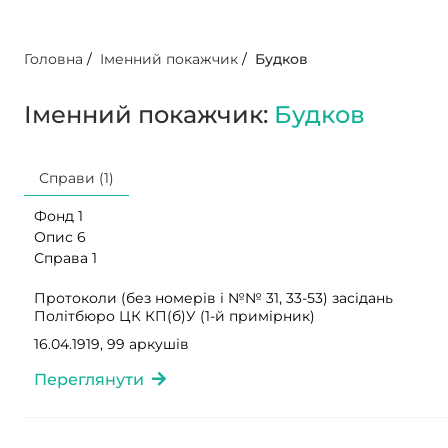
Головна
/
Іменний покажчик
/
Будков
Іменний покажчик:
Будков
Справи (1)
Фонд 1
Опис 6
Справа 1
Протоколи (без номерів і №№ 31, 33-53) засідань
Політбюро ЦК КП(б)У (1-й примірник)
16.04.1919, 99 аркушів
Переглянути