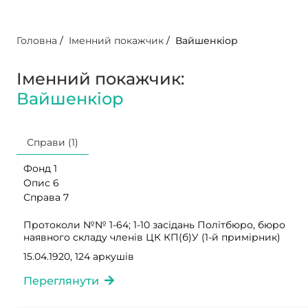
Головна
/
Іменний покажчик
/
Вайшенкіор
Іменний покажчик:
Вайшенкіор
Справи (1)
Фонд 1
Опис 6
Справа 7
Протоколи №№ 1-64; 1-10 засідань Політбюро, бюро
наявного складу членів ЦК КП(б)У (1-й примірник)
15.04.1920, 124 аркушів
Переглянути