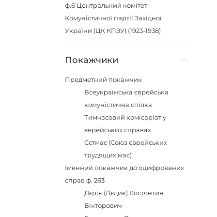
ф.6
Центральний комітет
Комуністичної партії Західної
України (ЦК КПЗУ) (1923-1938)
Покажчики
Предметний покажчик
Всеукраїнська єврейська
комуністична спілка
Тимчасовий комісаріат у
єврейських справах
Сєтмас (Союз єврейських
трудящих мас)
Іменний покажчик до оцифрованих
справ ф. 263
Дєдік (Дєдик) Костянтин
Вікторович