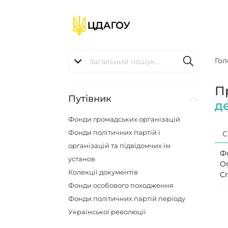
Гол
П
Путівник
д
Фонди громадських організацій
Фонди політичних партій і
С
організацій та підвідомчих їм
Ф
установ
О
Колекції документів
С
Фонди особового походження
Фонди політичних партій періоду
Української революції