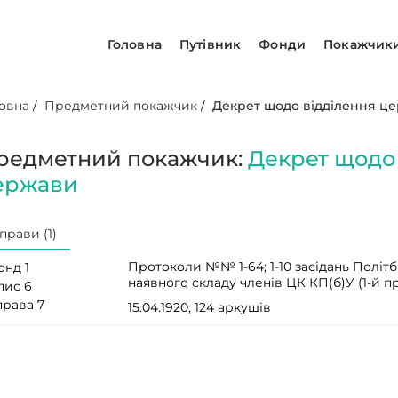
Головна
Путівник
Фонди
Покажчик
овна
/
Предметний покажчик
/
Декрет щодо відділення це
редметний покажчик:
Декрет щодо 
ержави
прави (1)
Протоколи №№ 1-64; 1-10 засідань Політ
онд 1
наявного складу членів ЦК КП(б)У (1-й 
пис 6
права 7
15.04.1920, 124 аркушів