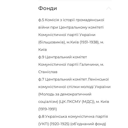
Фонди
ф.5
Комісія з історії громадянської
війни при Центральному комітеті
Комуністичної партії України
(більшовиків), м.Київ (1931-1938), м.
Київ
ф.9
Центральний комітет
Комуністичної партії Галичини, м.
Станіслав
ф.7
Центральний комітет Ленінської
комуністичної спілки молоді України
(Молодь за демократичний
соціалізм) (ЦК ЛКСМУ (МДС)), м. Київ
(1919-1991)
ф.8
Українська комуністична партія
(УКП) (1920-1925) (об’єднаний фонд)