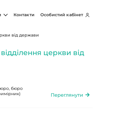
и
Контакти
Особистий кабінет
ркви від держави
відділення церкви від
бюро, бюро
примірник)
Переглянути