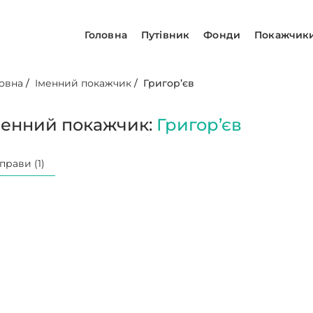
Головна
Путівник
Фонди
Покажчик
овна
/
Іменний покажчик
/
Григор’єв
менний покажчик:
Григор’єв
прави (1)